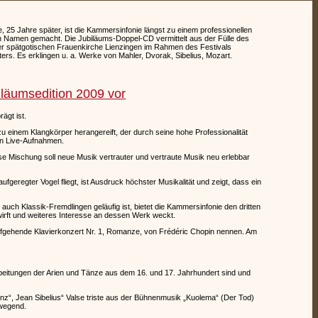
 25 Jahre später, ist die Kammersinfonie längst zu einem professionellen
n Namen gemacht. Die Jubiläums-Doppel-CD vermittelt aus der Fülle des
er spätgotischen Frauenkirche Lienzingen im Rahmen des Festivals
. Es erklingen u. a. Werke von Mahler, Dvorak, Sibelius, Mozart.
iläumsedition 2009 vor
ägt ist.
 einem Klangkörper herangereift, der durch seine hohe Professionalität
ten Live-Aufnahmen.
se Mischung soll neue Musik vertrauter und vertraute Musik neu erlebbar
geregter Vogel fliegt, ist Ausdruck höchster Musikalität und zeigt, dass ein
uch Klassik-Fremdlingen geläufig ist, bietet die Kammersinfonie den dritten
 wirft und weiteres Interesse an dessen Werk weckt.
ufgehende Klavierkonzert Nr. 1, Romanze, von Frédéric Chopin nennen. Am
rbeitungen der Arien und Tänze aus dem 16. und 17. Jahrhundert sind und
anz“, Jean Sibelius“ Valse triste aus der Bühnenmusik „Kuolema“ (Der Tod)
ewegend.