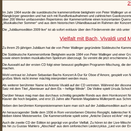
2
Im Jahr 1964 wurde die sueddeutsche kammersinfonie bietigheim von Peter Wallinger un ein
Klangkörper geworden und hat sich mit Rundfunkaufnahmen und zahlreichen Gastkonzerten
über 200 Werke umfassenden Repertoires der Kammersinfonie einen konzertanten Querschn
„Musikalischer Sommer“ und aus dem historischen Uhlandbausaal im Rahmen der Konzertre
Die „Jubiläumsedition 2009 live“ ist ab sofort exklusiv über den Förderverein der skb unt
Vielfalt mit Bach, Vivaldi un
Zu ihrem 25-jährigen Jubiläum hat die von Peter Wallinger gegründete Süddeutsche Kammersi
Die Süddeutsche Kammersinfonie Bietigheim wurde 1984 von Peter Wallinger und einer Grup
sowie einem breiten musikalischen Spektrum überzeugt. So vereint die jetzt erschienene J
Die Auswahl auf der ersten CD folgt einer bewusst gepflegten Programm-Mischung, die dem 
machen.
Wohl vertraut ist Johann Sebastian Bachs Konzert A-Dur für Oboe d“Amore, gespielt von Niko
großes Werk nicht immer mächtig interpretiert werden muss.
Als weiterer berühmter Name ist Antonio Vivaldi auf der CD vertreten. Während der dissona
Satz mit dem Titel „Abenteuer auf dem Eis – heftige Winde“. Die Violine spielt Ursula Sch
Darüber hinaus mag man das durchaus schnittig gespielte Rondo aus dem Hornkonzert Nr. 
Klavier die hoch begabte, und erst 15 Jahre alte Pianistin Magdalena Müllerperth aus Schmie
Neben den berühmten Komponistennamen kann man sich auf der Jubiläumsedition auch 
An herausragender Stelle dem 1936 in Rom verstorbenen Ottorino Respighi, italienischer 
bleiben kleine Meisterwerke. Die Kammersinfonie spielt seine „Antiche Danze ed Arie“ mit gro
Auch die zweite CD der Edition ist geprägt von großer Vielfalt. Zu hören ist der Live-Mi
bis hin zu Gustav Mahlers „Abschied“ aus dem sinfonischen Liederzyklus „Lied von der Er