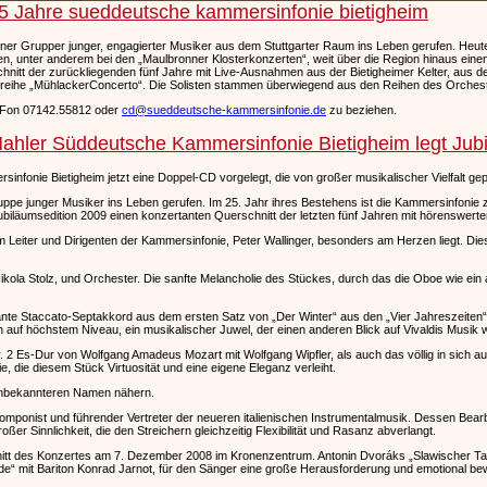
5 Jahre sueddeutsche kammersinfonie bietigheim
er Grupper junger, engagierter Musiker aus dem Stuttgarter Raum ins Leben gerufen. Heute,
, unter anderem bei den „Maulbronner Klosterkonzerten“, weit über die Region hinaus eine
itt der zurückliegenden fünf Jahre mit Live-Ausnahmen aus der Bietigheimer Kelter, aus d
ihe „MühlackerConcerto“. Die Solisten stammen überwiegend aus den Reihen des Orchesters
er Fon 07142.55812 oder
cd@sueddeutsche-kammersinfonie.de
zu beziehen.
d Mahler Süddeutsche Kammersinfonie Bietigheim legt Jub
nfonie Bietigheim jetzt eine Doppel-CD vorgelegt, die von großer musikalischer Vielfalt gepr
pe junger Musiker ins Leben gerufen. Im 25. Jahr ihres Bestehens ist die Kammersinfonie zu
ubiläumsedition 2009 einen konzertanten Querschnitt der letzten fünf Jahren mit hörenswer
Leiter und Dirigenten der Kammersinfonie, Peter Wallinger, besonders am Herzen liegt. Die
la Stolz, und Orchester. Die sanfte Melancholie des Stückes, durch das die Oboe wie ein auf
nte Staccato-Septakkord aus dem ersten Satz von „Der Winter“ aus den „Vier Jahreszeiten“ a
och auf höchstem Niveau, ein musikalischer Juwel, der einen anderen Blick auf Vivaldis Musik
2 Es-Dur von Wolfgang Amadeus Mozart mit Wolfgang Wipfler, als auch das völlig in sich a
, die diesem Stück Virtuosität und eine eigene Eleganz verleiht.
unbekannteren Namen nähern.
Komponist und führender Vertreter der neueren italienischen Instrumentalmusik. Dessen Bea
ßer Sinnlichkeit, die den Streichern gleichzeitig Flexibilität und Rasanz abverlangt.
tschnitt des Konzertes am 7. Dezember 2008 im Kronenzentrum. Antonin Dvoráks „Slawischer T
de“ mit Bariton Konrad Jarnot, für den Sänger eine große Herausforderung und emotional b