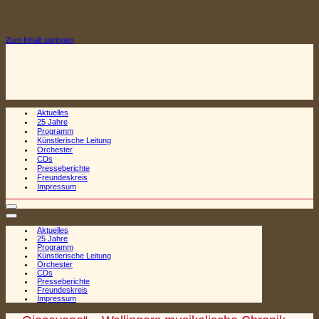
Zum Inhalt springen
Aktuelles
25 Jahre
Programm
Künstlerische Leitung
Orchester
CDs
Presseberichte
Freundeskreis
Impressum
Navigationsmenü
Navigationsmenü
Aktuelles
25 Jahre
Programm
Künstlerische Leitung
Orchester
CDs
Presseberichte
Freundeskreis
Impressum