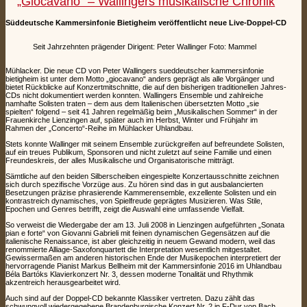
„Giocavano“ – Wallingers musikalische Chronik
Süddeutsche Kammersinfonie Bietigheim veröffentlicht neue Live-Doppel-CD
Seit Jahrzehnten prägender Dirigent: Peter Wallinger Foto: Mammel
Mühlacker. Die neue CD von Peter Wallingers sueddeutscher kammersinfonie
bietigheim ist unter dem Motto „giocavano“ anders geprägt als alle Vorgänger und
bietet Rückblicke auf Konzertmitschnitte, die auf den bisherigen traditionellen Jahres-
CDs nicht dokumentiert werden konnten. Wallingers Ensemble und zahlreiche
namhafte Solisten traten – dem aus dem Italienischen übersetzten Motto „sie
spielten“ folgend – seit 41 Jahren regelmäßig beim „Musikalischen Sommer“ in der
Frauenkirche Lienzingen auf, später auch im Herbst, Winter und Frühjahr im
Rahmen der „Concerto“-Reihe im Mühlacker Uhlandbau.
Stets konnte Wallinger mit seinem Ensemble zurückgreifen auf befreundete Solisten,
auf ein treues Publikum, Sponsoren und nicht zuletzt auf seine Familie und einen
Freundeskreis, der alles Musikalische und Organisatorische mitträgt.
Sämtliche auf den beiden Silberscheiben eingespielte Konzertausschnitte zeichnen
sich durch spezifische Vorzüge aus. Zu hören sind das in gut ausbalancierten
Besetzungen präzise phrasierende Kammerensemble, exzellente Solisten und ein
kontrastreich dynamisches, von Spielfreude geprägtes Musizieren. Was Stile,
Epochen und Genres betrifft, zeigt die Auswahl eine umfassende Vielfalt.
So verweist die Wiedergabe der am 13. Juli 2008 in Lienzingen aufgeführten „Sonata
pian e forte“ von Giovanni Gabrieli mit feinen dynamischen Gegensätzen auf die
italienische Renaissance, ist aber gleichzeitig in neuem Gewand modern, weil das
renommierte Alliage-Saxofonquartett die Interpretation wesentlich mitgestaltet.
Gewissermaßen am anderen historischen Ende der Musikepochen interpretiert der
hervorragende Pianist Markus Bellheim mit der Kammersinfonie 2016 im Uhlandbau
Béla Bartóks Klavierkonzert Nr. 3, dessen moderne Tonalität und Rhythmik
akzentreich herausgearbeitet wird.
Auch sind auf der Doppel-CD bekannte Klassiker vertreten. Dazu zählt das
schwungvoll wiedergegebene Brandenburgische Konzert Nr. 2 in F-Dur von Bach,