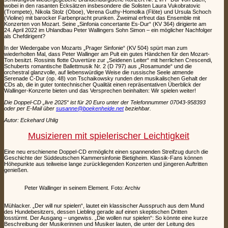
wobei in den rasanten Ecksätzen insbesondere die Solisten Laura Vukobratovic
(Trompete), Nikola Stolz (Oboe), Verena Guthy-Homolka (Flöte) und Ursula Schoch
(Violine) mit barocker Farbenpracht prunken. Zweimal erfreut das Ensemble mit
Konzerten von Mozart. Seine „Sinfonia concertante Es-Dur“ (KV 364) dirigierte am
24. April 2022 im Uhlandbau Peter Wallingers Sohn Simon – ein möglicher Nachfolger
als Chefdirigent?
In der Wiedergabe von Mozarts „Prager Sinfonie“ (KV 504) spürt man zum
wiederholten Mal, dass Peter Wallinger am Pult ein gutes Händchen für den Mozart-
Ton besitzt. Rossinis flotte Ouvertüre zur „Seidenen Leiter“ mit herrlichen Crescendi,
Schuberts romantische Ballettmusik Nr. 2 (D 797) aus „Rosamunde“ und die
orchestral glanzvolle, auf liebenswürdige Weise die russische Seele atmende
Serenade C-Dur (op. 48) von Tschaikowsky runden den musikalischen Gehalt der
CDs ab, die in guter tontechnischer Qualität einen repräsentativen Überblick der
Wallinger-Konzerte bieten und das Versprechen beinhalten: Wir spielen weiter!
Die Doppel-CD „live 2025“ ist für 20 Euro unter der Telefonnummer 07043-958393
oder per E-Mail über
susanne@boekenheide.net
beziehbar.
Autor: Eckehard Uhlig
Musizieren mit spielerischer Leichtigkeit
Eine neu erschienene Doppel-CD ermöglicht einen spannenden Streifzug durch die
Geschichte der Süddeutschen Kammersinfonie Bietigheim. Klassik-Fans können
Höhepunkte aus teilweise lange zurückliegenden Konzerten und jüngeren Auftritten
genießen.
Peter Wallinger in seinem Element. Foto: Archiv
Mühlacker. „Der will nur spielen“, lautet ein klassischer Ausspruch aus dem Mund
des Hundebesitzers, dessen Liebling gerade auf einen skeptischen Dritten
losstürmt. Der Ausgang – ungewiss. „Die wollen nur spielen“: So könnte eine kurze
Beschreibung der Musikerinnen und Musiker lauten, die unter der Leitung des