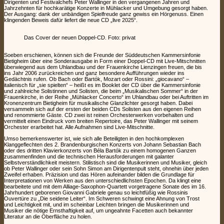
Dirigenten und Festivalchefs Peter Wallinger in den vergangenen Jahren und
Jahrzehnten für hochkarätige Konzerte in Mühlacker und Umgebung gesorgt haben.
Der Ausgang: dank der unbändigen Spielfreude ganz gewiss ein Hörgenuss. Einen
klingenden Beweis dafür liefert die neue CD „live 2025“.
Das Cover der neuen Doppel-CD. Foto: privat
Soeben erschienen, können sich die Freunde der Süddeutschen Kammersinfonie
Bietigheim über eine Sonderausgabe in Form einer Doppel-CD mit Live-Mitschnitten
überwiegend aus dem Uhlandbau und der Frauenkirche Lienzingen freuen, die bis
ins Jahr 2006 zurückreichen und ganz besondere Aufführungen wieder ins
Gedächtnis rufen. Ob Bach oder Bartók, Mozart oder Rossini: „giocavano“ –
italienisch für „sie spielten“ – heißt es im Booklet der CD über die Kammersinfonie
und zahlreiche Solistinnen und Solisten, die beim „Musikalischen Sommer“ in der
Frauenkirche, in der Reihe „Mühlacker Concerto“ im Uhlandbau oder bei Auftritten im
Kronenzentrum Bietigheim für musikalische Glanzlichter gesorgt haben. Dabei
versammeln sich auf der ersten der beiden CDs Solisten aus den eigenen Reihen
und renommierte Gäste. CD zwei ist reinen Orchesterwerken vorbehalten und
vermittelt einen Eindruck vom breiten Repertoire, das Peter Wallinger mit seinem
Orchester erarbeitet hat. Alle Aufnahmen sind Live-Mitschnitte.
Umso bemerkenswerter ist, wie sich alle Beteiligten in den hochkomplexen
Klanggeflechten des 2. Brandenburgischen Konzerts von Johann Sebastian Bach
oder des dritten Klavierkonzerts von Béla Bartók zu einem homogenen Ganzen
zusammenfinden und die technischen Herausforderungen mit galanter
Selbstverständlichkeit meistern. Stilistisch sind die Musikerinnen und Musiker, gleich
ob Peter Wallinger oder sein Sohn Simon am Dirigentenpult steht, ohnehin über jeden
Zweifel erhaben. Präzision und das Hören aufeinander bilden die Grundlage für
Interpretationen von Werken aus den unterschiedlichsten Epochen. Da klingt eine
bearbeitete und mit dem Alliage-Saxophon-Quartett vorgetragene Sonate des im 16.
Jahrhundert geborenen Giovanni Gabriele genau so leichtfüßig wie Rossinis
Ouvertüre zu „Die seidene Leiter“. Im Schweren schwingt eine Ahnung von Trost
und Leichtigkeit mit, und im scheinbar Leichten bringen die Musikerinnen und
Musiker die nötige Ernsthaftigkeit auf, um ungeahnte Facetten auch bekannter
Literatur an die Oberfläche zu holen.