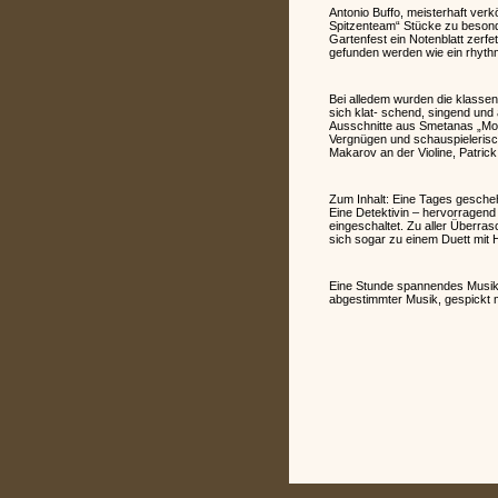
Antonio Buffo, meisterhaft verk
Spitzenteam“ Stücke zu besond
Gartenfest ein Notenblatt zerf
gefunden werden wie ein rhythm
Bei alledem wurden die klassen
sich klat- schend, singend un
Ausschnitte aus Smetanas „Mol
Vergnügen und schauspieleris
Makarov an der Violine, Patrick
Zum Inhalt: Eine Tages gesche
Eine Detektivin – hervorragend g
eingeschaltet. Zu aller Überr
sich sogar zu einem Duett mit H
Eine Stunde spannendes Musikth
abgestimmter Musik, gespickt mi