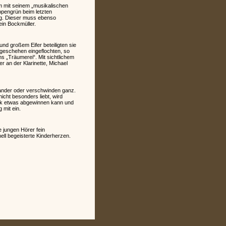
sam mit seinem „musikalischen
pengrün beim letzten
ing. Dieser muss ebenso
in Bockmüller.
nd großem Eifer beteiligten sie
geschehen eingeflochten, so
„Träumerei“. Mit sichtlichem
 an der Klarinette, Michael
nander oder verschwinden ganz.
nicht besonders liebt, wird
usik etwas abgewinnen kann und
 mit ein.
jungen Hörer fein
ell begeisterte Kinderherzen.