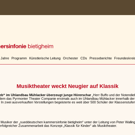
 Jahre
Programm
Künstlerische Leitung
Orchester
CDs
Presseberichte
Freundeskrei
Musiktheater weckt Neugier auf Klassik
ieb“ im Uhlandbau Mühlacker überzeugt junge Hörerschar
„Herr Buffo und der Notendieb“
dem das Pyrmonter Theater Companie erstmals auch im Uhlandbau Mühlacker innerhalb der
 In zwei ausverkauften Vorstellungen begeisterte es weit über 500 Schüler der Klassenstufen
ie Musiker der „sueddeutschen kammersinfonie bietigheim“ unter der Leitung von Peter Wallin
rfolgreicher Zusammenarbeit das Konzept „Klassik für Kinder“ als Musiktheater.