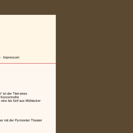
s
Impressum
 ist der Titel eines
 Konzertreihe
 eins bis fünf aus Mühlacker
ger mit der Pyrmonter Theater