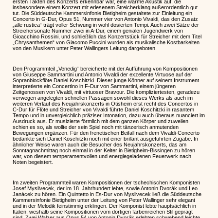
ersten Takten des Konzerts erkennbar war, eine warme Akustik auf, die
insbesondere einem Konzert mit erlesenem Streicherklang außerordentlich gut
tut. Die Süddeutsche Kammersinfonie Bietigheim gestaltete zur Einleitung ein
Concerto in G-Dur, Opus 51, Nummer vier von Antonio Vivaldi, das den Zusatz
„alle rustica“ trägt voller Schwung in wohl dosierten Tempi. Auch zwei Sätze der
Streichersonate Nummer zwei in A-Dur, einem genialen Jugendwerk von
Gioacchino Rossini, und schließlich das Konzertstück für Streicher mit dem Titel
„Chrysanthemen“ von Giacomo Puccini wurden als musikalische Kostbarkeiten
von den Musikern unter Peter Wallingers Leitung dargeboten.
Den Programmteil „Venedig“ bereicherte mit der Aufführung von Kompositionen
von Giuseppe Sammartini und Antonio Vivaldi der exzellente Virtuose auf der
Sopranblockflöte Daniel Koschitzki. Dieser junge Könner auf seinem Instrument
interpretierte ein Concertino in F-Dur von Sammartini, einem jüngeren
Zeitgenossen von Vivaldi, mit virtuoser Bravour. Die kompliziertesten, geradezu
verwegen angelegten schnellen Passagen sowohl dieses Werks als auch im
weiteren Verlauf des Neujahrskonzerts in Ötisheim erst recht des Concertos in
C-Dur für Flöte und Streicher von Vivaldi führte Daniel Koschitzki in rasantem
Tempo und in unvergleichlich präziser Intonation, dazu auch überaus nuanciert im
Ausdruck aus. Er musizierte förmlich mit dem ganzen Körper und zuweilen
schien es so, als wollte der sein Spiel noch mit tänzerisch anmutenden
Bewegungen ergänzen. Für den frenetischen Beifall nach dem Vivaldi-Concerto
bedankte sich Daniel Koschitzki noch mit einer brillant ausgeführten Zugabe. In
ähnlicher Weise waren auch die Besucher des Neujahrskonzerts, das am
Sonntagnachmittag noch einmal in der Kelter in Bietigheim-Bissingen zu hören
war, von diesem temperamentvollen und energiegeladenen Feuerwerk nach
Noten begeistert.
Im zweiten Programmteil waren Kompositionen der tschechischen Komponisten
Josef Myslivecek, der im 18. Jahrhundert lebte, sowie Antonin Dvorák und Leo_
Janácek zu hören. Ein Quintetto in Es-Dur von Myslivecek ließ die Süddeutsche
Kammersinfonie Bietigheim unter der Leitung von Peter Wallinger sehr elegant
und in der Melodik feinstimmig erklingen. Der Komponist lebte hauptsächlich in
Italien, weshalb seine Kompositionen vom dortigen farbenreichen Stil geprägt
sind. Zwei Walzer aus Opus 54 von Antonin Dvorák erlebten schwebend leichte