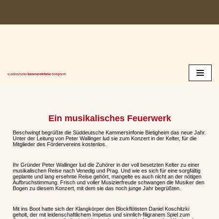
Zum
Inhalt
springen
Ein musikalisches Feuerwerk
Beschwingt begrüßte die Süddeutsche Kammersinfonie Bietigheim das neue Jahr.
Unter der Leitung von Peter Wallinger lud sie zum Konzert in der Kelter, für die
Mitglieder des Fördervereins kostenlos.
Ihr Gründer Peter Wallinger lud die Zuhörer in der voll besetzten Kelter zu einer
musikalischen Reise nach Venedig und Prag. Und wie es sich für eine sorgfältig
geplante und lang ersehnte Reise gehört, mangelte es auch nicht an der nötigen
Aufbruchstimmung. Frisch und voller Musizierfreude schwangen die Musiker den
Bogen zu diesem Konzert, mit dem sie das noch junge Jahr begrüßten.
Mit ins Boot hatte sich der Klangkörper den Blockflötisten Daniel Koschitzki
geholt, der mit leidenschaftlichem Impetus und sinnlich-filigranem Spiel zum