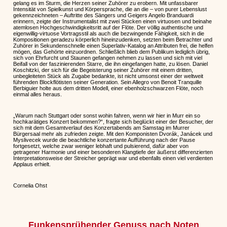
gelang es im Sturm, die Herzen seiner Zuhörer zu erobern. Mit unfassbarer
Intensität von Spielkunst und Körpersprache, die an die – von purer Lebenslust
gekennzeichneten – Auftritte des Sängers und Geigers Angelo Branduardi
erinnern, zeigte der Instrumentalist mit zwei Stücken einen virtuosen und beinahe
atemlosen Hochgeschwindigkeitsritt auf der Flöte. Der völlig authentische und
eigenwillig-virtuose Vortragsstil als auch die bezwingende Fähigkeit, sich in die
Kompositionen geradezu körperlich hineinzudenken, setzten beim Betrachter und
Zuhörer in Sekundenschnelle einen Superlativ-Katalog an Attributen frei, die helfen
mögen, das Gehörte einzuordnen. Schließlich blieb dem Publikum lediglich übrig,
sich von Ehrfurcht und Staunen gefangen nehmen zu lassen und sich mit viel
Beifall von der faszinierenden Starre, die ihn eingefangen hatte, zu lösen. Daniel
Koschitzki, der sich für die Begeisterung seiner Zuhörer mit einem dritten,
unbegleiteten Stück als Zugabe bedankte, ist nicht umsonst einer der weltweit
führenden Blockflötisten seiner Generation. Sein Allegro von Benoit Tranquille
Berbiguier holte aus dem dritten Modell, einer ebenholzschwarzen Flöte, noch
einmal alles heraus.
„Warum nach Stuttgart oder sonst wohin fahren, wenn wir hier in Murr ein so
hochkarätiges Konzert bekommen?“, fragte sich beglückt einer der Besucher, der
sich mit dem Gesamtverlauf des Konzertabends am Samstag im Murrer
Bürgersaal mehr als zufrieden zeigte. Mit den Komponisten Dvorák, Janácek und
Myslivecek wurde die beachtliche konzertante Aufführung nach der Pause
fortgesetzt, welche zwar weniger lebhaft und pulsierend, dafür aber von
getragener Harmonie und einer besonderen Klangtiefe der äußerst differenzierten
Interpretationsweise der Streicher geprägt war und ebenfalls einen viel verdienten
Applaus erhielt.
Cornelia Ohst
Funkensprühender Genuss nach Noten