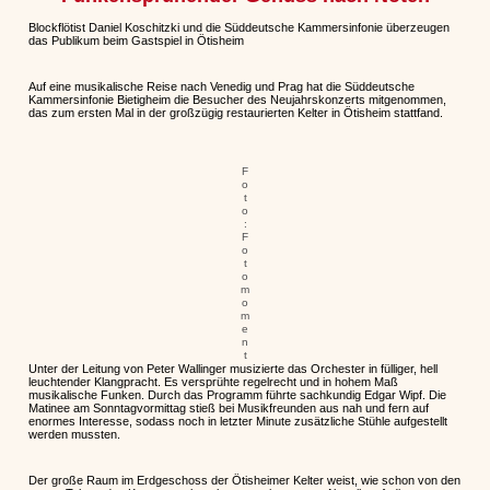
Blockflötist Daniel Koschitzki und die Süddeutsche Kammersinfonie überzeugen
das Publikum beim Gastspiel in Ötisheim
Auf eine musikalische Reise nach Venedig und Prag hat die Süddeutsche
Kammersinfonie Bietigheim die Besucher des Neujahrskonzerts mitgenommen,
das zum ersten Mal in der großzügig restaurierten Kelter in Ötisheim stattfand.
F
o
t
o
:
F
o
t
o
m
o
m
e
n
t
Unter der Leitung von Peter Wallinger musizierte das Orchester in fülliger, hell
leuchtender Klangpracht. Es versprühte regelrecht und in hohem Maß
musikalische Funken. Durch das Programm führte sachkundig Edgar Wipf. Die
Matinee am Sonntagvormittag stieß bei Musikfreunden aus nah und fern auf
enormes Interesse, sodass noch in letzter Minute zusätzliche Stühle aufgestellt
werden mussten.
Der große Raum im Erdgeschoss der Ötisheimer Kelter weist, wie schon von den