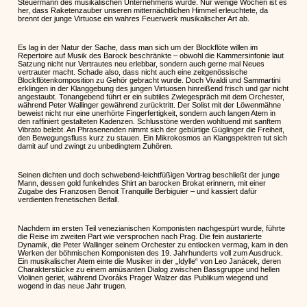
Steuermann des musikalischen Unternehmens wurde. Nur wenige Wochen ist es
her, dass Raketenzauber unseren mitternächtlichen Himmel erleuchtete, da
brennt der junge Virtuose ein wahres Feuerwerk musikalischer Art ab.
Es lag in der Natur der Sache, dass man sich um der Blockflöte willen im
Repertoire auf Musik des Barock beschränkte – obwohl die Kammersinfonie laut
Satzung nicht nur Vertrautes neu erlebbar, sondern auch gerne mal Neues
vertrauter macht. Schade also, dass nicht auch eine zeitgenössische
Blockflötenkomposition zu Gehör gebracht wurde. Doch Vivaldi und Sammartini
erklingen in der Klanggebung des jungen Virtuosen hinreißend frisch und gar nicht
angestaubt. Tonangebend führt er ein subtiles Zwiegespräch mit dem Orchester,
während Peter Wallinger gewährend zurücktritt. Der Solist mit der Löwenmähne
beweist nicht nur eine unerhörte Fingerfertigkeit, sondern auch langen Atem in
den raffiniert gestalteten Kadenzen. Schlusstöne werden wohltuend mit sanftem
Vibrato belebt. An Phrasenenden nimmt sich der gebürtige Güglinger die Freiheit,
den Bewegungsfluss kurz zu stauen. Ein Mikrokosmos an Klangspektren tut sich
damit auf und zwingt zu unbedingtem Zuhören.
Seinen dichten und doch schwebend-leichtfüßigen Vortrag beschließt der junge
Mann, dessen gold funkelndes Shirt an barocken Brokat erinnern, mit einer
Zugabe des Franzosen Benoit Tranquille Berbiguier – und kassiert dafür
verdienten frenetischen Beifall.
Nachdem im ersten Teil venezianischen Komponisten nachgespürt wurde, führte
die Reise im zweiten Part wie versprochen nach Prag. Die fein austarierte
Dynamik, die Peter Wallinger seinem Orchester zu entlocken vermag, kam in den
Werken der böhmischen Komponisten des 19. Jahrhunderts voll zum Ausdruck.
Ein musikalischer Atem einte die Musiker in der „Idylle“ von Leo Janácek, deren
Charakterstücke zu einem amüsanten Dialog zwischen Bassgruppe und hellen
Violinen geriet, während Dvoráks Prager Walzer das Publikum wiegend und
wogend in das neue Jahr trugen.