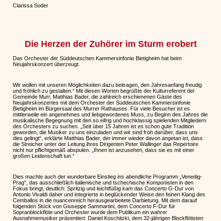
Clarissa Soder
Die Herzen der Zuhörer im Sturm erobert
Das Orchester der Süddeutschen Kammersinfonie Bietigheim hat beim
Neujahrskonzert überzeugt.
Wir wollen mit unseren Möglichkeiten dazu beitragen, den Jahresanfang freudig
und fröhlich zu gestalten.“ Mit diesen Worten begrüßte der Kulturreferent der
Gemeinde Murr, Matthias Bader, die zahlreich erschienenen Gäste des
Neujahrskonzertes mit dem Orchester der Süddeutschen Kammersinfonie
Bietigheim im Bürgersaal des Murrer Rathauses. Für viele Besucher ist es
mittlerweile ein angenehmes und liebgewordenes Muss, zu Beginn des Jahres die
musikalische Begegnung mit den so eifrig und hochklassig spielenden Mitgliedern
des Orchesters zu suchen. „Seit über 15 Jahren ist es schon gute Tradition
geworden, die Musiker zu uns einzuladen und wir sind froh darüber, dass uns
dies gelingt“, erklärte Matthias Bader, der immer wieder davon angetan ist, dass
die Streicher unter der Leitung ihres Dirigenten Peter Wallinger das Repertoire
nicht nur pflichtgemäß abspulen. „Ihnen ist anzusehen, dass sie es mit einer
großen Leidenschaft tun.“
Dies machte auch der wunderbare Einstieg ins abendliche Programm „Venedig-
Prag“, das ausschließlich italienische und tschechische Komponisten in den
Fokus bringt, deutlich: Spritzig und leichtfüßig kam das Concerto G-Dur von
Antonio Vivaldi daher und integrierte in beglückender Weise den feinen Klang des
Cemballos in die nuancenreich herausgearbeitete Darbietung. Mit dem darauf
folgenden Stück von Giuseppe Sammartini, dem Concerto F-Dur für
Sopranblockflöte und Orchester wurde dem Publikum ein wahrer
Ausnahmemusiker präsentiert: Daniel Koschitzki, dem 32-jährigen Blockflötisten