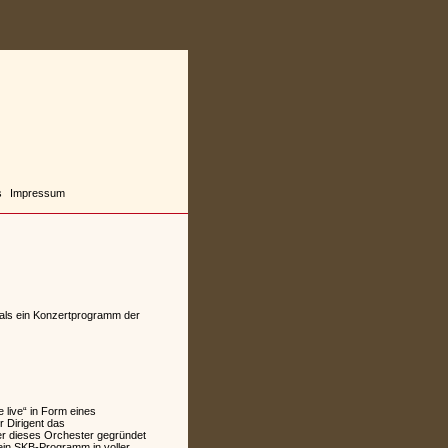
s
Impressum
mals ein Konzertprogramm der
live“ in Form eines
 Dirigent das
ger dieses Orchester gegründet
ein SKB-Programm in voller