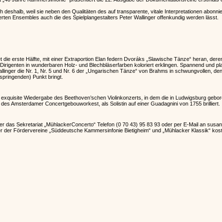
h deshalb, weil sie neben den Qualitäten des auf transparente, vitale Interpretationen abonni
erten Ensembles auch die des Spielplangestalters Peter Wallinger offenkundig werden lässt.
tet die erste Hälfte, mit einer Extraportion Elan federn Dvoráks „Slawische Tänze“ heran, d
irigenten in wunderbaren Holz- und Blechbläserfarben koloriert erklingen. Spannend und plas
 Wallinger die Nr. 1, Nr. 5 und Nr. 6 der „Ungarischen Tänze“ von Brahms in schwungvollen, den
springenden) Punkt bringt.
 exquisite Wiedergabe des Beethoven’schen Violinkonzerts, in dem die in Ludwigsburg gebo
 des Amsterdamer Concertgebouworkest, als Solistin auf einer Guadagnini von 1755 brilliert.
ber das Sekretariat „MühlackerConcerto“ Telefon (0 70 43) 95 83 93 oder per E-Mail an sus
er der Fördervereine „Süddeutsche Kammersinfonie Bietigheim“ und „Mühlacker Klassik“ kost