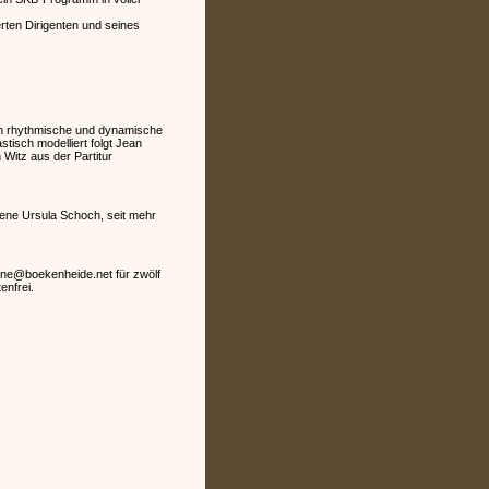
erten Dirigenten und seines
eren rhythmische und dynamische
tisch modelliert folgt Jean
 Witz aus der Partitur
rene Ursula Schoch, seit mehr
anne@boekenheide.net für zwölf
enfrei.