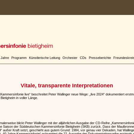
 Jahre
Programm
Künstlerische Leitung
Orchester
CDs
Presseberichte
Freundeskrei
Vitale, transparente Interpretationen
„Kammersinfonie live“ beschreitet Peter Wallinger neue Wege: „live 2024“ dokumentiert erst
etigheim in voller Länge.
rweise blickt Peter Wallinger mit der alljährlichen Ausgabe der CD-Reihe „Kammersinfonie 
ne Saison der Süddeutschen Kammersinfonie Bietigheim (SKB) zurück. Dass der Maulbronner
24“ außer Kraft setzt, geschieht aus gutem Grund: 1984, vor genau vier Dekaden, hat Wallin
 „40 Jahre Kammersinfonie“ präsentiert die 22. Ausgabe der Dokumentationsreihe erstmals 