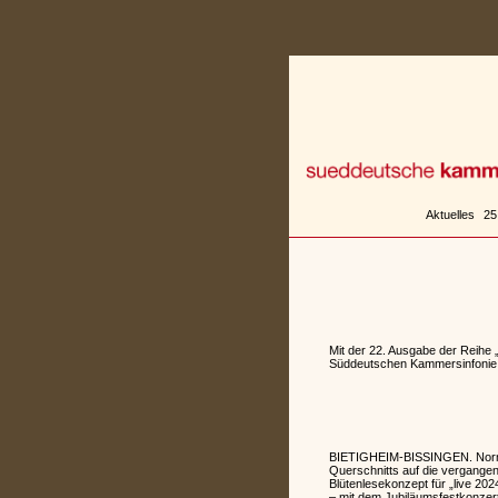
Zum
Inhalt
springen
Aktuelles
25
Mit der 22. Ausgabe der Reihe 
Süddeutschen Kammersinfonie Bi
BIETIGHEIM-BISSINGEN. Normale
Querschnitts auf die vergange
Blütenlesekonzept für „live 20
– mit dem Jubiläumsfestkonzert