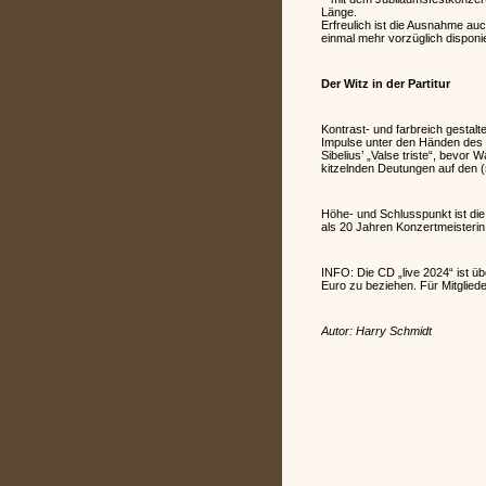
Länge.
Erfreulich ist die Ausnahme auc
einmal mehr vorzüglich disponi
Der Witz in der Partitur
Kontrast- und farbreich gestal
Impulse unter den Händen des D
Sibelius’ „Valse triste“, bevor
kitzelnden Deutungen auf den (
Höhe- und Schlusspunkt ist die
als 20 Jahren Konzertmeisterin
INFO: Die CD „live 2024“ ist ü
Euro zu beziehen. Für Mitglied
Autor: Harry Schmidt