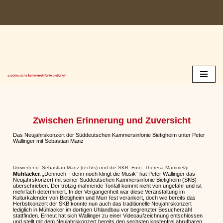
Zum
Inhalt
springen
Zwischen Erinnerung und Zuversicht
Das Neujahrskonzert der Süddeutschen Kammersinfonie Bietigheim unter Peter
Wallinger mit Sebastian Manz
Umwerfend: Sebastian Manz (rechts) und die SKB. Foto: Theresa Mammel/p
Mühlacker.
„Dennoch – denn noch klingt die Musik“ hat Peter Wallinger das
Neujahrskonzert mit seiner Süddeutschen Kammersinfonie Bietigheim (SKB)
überschrieben. Der trotzig mahnende Tonfall kommt nicht von ungefähr und ist
mehrfach determiniert. In der Vergangenheit war diese Veranstaltung im
Kulturkalender von Bietigheim und Murr fest verankert, doch wie bereits das
Herbstkonzert der SKB konnte nun auch das traditionelle Neujahrskonzert
lediglich in Mühlacker im dortigen Uhlandbau vor begrenzter Besucherzahl
stattfinden. Erneut hat sich Wallinger zu einer Videoaufzeichnung entschlossen
und stellt mit dem Neujahrskonzert bereits den sechsten kostenfrei abrufbaren