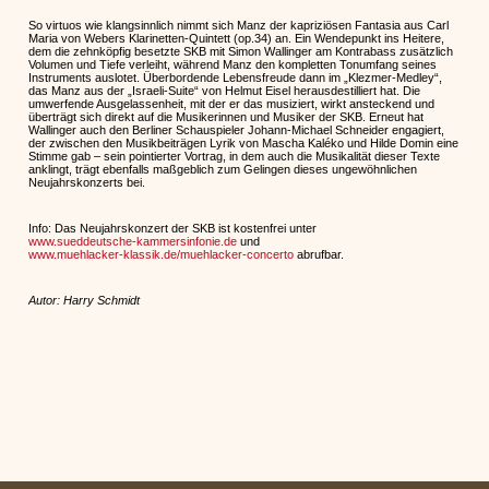
So virtuos wie klangsinnlich nimmt sich Manz der kapriziösen Fantasia aus Carl
Maria von Webers Klarinetten-Quintett (op.34) an. Ein Wendepunkt ins Heitere,
dem die zehnköpfig besetzte SKB mit Simon Wallinger am Kontrabass zusätzlich
Volumen und Tiefe verleiht, während Manz den kompletten Tonumfang seines
Instruments auslotet. Überbordende Lebensfreude dann im „Klezmer-Medley“,
das Manz aus der „Israeli-Suite“ von Helmut Eisel herausdestilliert hat. Die
umwerfende Ausgelassenheit, mit der er das musiziert, wirkt ansteckend und
überträgt sich direkt auf die Musikerinnen und Musiker der SKB. Erneut hat
Wallinger auch den Berliner Schauspieler Johann-Michael Schneider engagiert,
der zwischen den Musikbeiträgen Lyrik von Mascha Kaléko und Hilde Domin eine
Stimme gab – sein pointierter Vortrag, in dem auch die Musikalität dieser Texte
anklingt, trägt ebenfalls maßgeblich zum Gelingen dieses ungewöhnlichen
Neujahrskonzerts bei.
Info: Das Neujahrskonzert der SKB ist kostenfrei unter
www.sueddeutsche-kammersinfonie.de
und
www.muehlacker-klassik.de/muehlacker-concerto
abrufbar.
Autor: Harry Schmidt