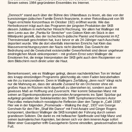
Stream seines 1984 gegründeten Ensembles ins Internet.
„Dennoch“ stand auch über der Bühne des Uhlandbaus zu lesen, als das von der
kunstsinnigen jüdischen Familie Emrich finanzierte, in einer Rekordbauzeit von 99
Tagen errichtete Konzerthaus im Oktober 1921 eröffnet wurde. Wie das
Herbstkonzert trägt auch das Programm der jüngsten Produktion der SKB
diesem Jubiläum in mehrfacher Hinsicht Rechnung. Vor allem hat Wallinger mit
dem Lento aus der „Partita für Streicher“ von Gideon Klein ein Stück in den
Mittelpunkt gestellt, das der tschechisch-jüdische Pianist und Komponist im KZ
Theresienstadt geschrieben hat, kurz bevor er als 24-Jähriger nach Auschwitz
deportiert wurde. Wie die dort ebenfalls internierten Emrichs hat Klein das
Massenvernichtungssystem der Nazis nicht überlebt. Das Gewicht der
Bedrohung und die Gewissheit existenzieller Geworfenheit sind dieser ungeheuer
eindringlichen Musik einkomponiert – mit großem Ernst setzt Wallinger die
Emotionen frei, die innige Interpretation der SKB geht auch dem Rezipienten vor
dem Bildschirm noch direkt unter die Haut.
Bemerkenswert, wie es Wallinger gelingt, diesen nachdenklichen Ton im Verlauf
des knapp einstündigen Programms gleichzeitig als roten Faden beizubehalten
wie ihn zu transzendieren. Denn in Wallingers Zerfällung „denn noch“ klingt nicht
nur die Mahnung an, dass der aktuelle Zustand für ein Orchester ohne ein
großes Haus im Rücken nicht dauerhaft zu überstehen ist, sondern auch ein
gewisses Maß an Hoffnung und Zuversicht. Hier kommt Sebastian Manz mit
seinen an Eigenkompositionen grenzenden Arrangements ins Spiel: Spürbar gut
aufgelegt gestaltet der Soloklarinettist des SWR Symphonieorchesters Astor
Piazzollas melancholisch-nostalgische Reflexion über den Tango in „Café 1930“.
Hier wie in der folgenden „Promenade – Walking the dog“, 1937 von George
Gershwin für den Film „Shall We Dance“ mit Fred Astaire und Ginger Rogers
komponiert, überlässt Wallinger die SKB komplett der Führung durch seinen
grandiosen Solisten. Die dankt es mit hellwacher Spielfreude und folgt Manz und
seinen lautmalerischen Kapriolen, bei denen sich vor dem inneren Auge sofort
Bilder einer Gassigeher-trifft-Gassigeherin-Szene einstellen, gewissermaßen bei
Fuß.