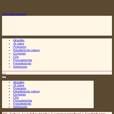
Zum Inhalt springen
Aktuelles
25 Jahre
Programm
Künstlerische Leitung
Orchester
CDs
Presseberichte
Freundeskreis
Impressum
Navigationsmenü
Navigationsmenü
Aktuelles
25 Jahre
Programm
Künstlerische Leitung
Orchester
CDs
Presseberichte
Freundeskreis
Impressum