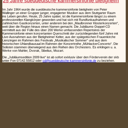
25 Jahre sueddeutsche kammersinfonie bietigheim
Im Jahr 1964 wurde die sueddeutsche kammersinfonie bietigheim von Peter
Wallinger un einer Grupper junger, engagierter Musiker aus dem Stuttgarter Raum
ins Leben gerufen. Heute, 25 Jahre später, ist die Kammersinfonie längst zu einem
professionellen Klangkörper geworden und hat sich mit Rundfunkaufnahmen und
zahlreichen Gastkonzerten, unter anderem bei den „Maulbronner Klosterkonzerten“,
weit über die Region hinaus einen Namen gemacht. Die Jubiläums-Doppel-CD
vermittelt aus der Fülle des über 200 Werke umfassenden Repertoires der
Kammersinfonie einen konzertanten Querschnitt der zurückliegenden fünf Jahre mit
Live-Ausnahmen aus der Bietigheimer Kelter, aus der spätgotischen Frauenkirche
Lienzingen im Rahmen des Festivals „Musikalischer Sommer“ und aus dem
historischen Uhlandbausaal im Rahmen der Konzertreihe „MühlackerConcerto“. Die
Solisten stammen überwiegend aus den Reihen des Orchesters. Es erklingen u. a.
Werke von Mahler, Dvorak, Sibelius, Mozart.
Die „Jubiläumsedition 2009 live“ ist ab sofort exklusiv über den Förderverein der skb
unter Fon 07142.55812 oder
cd@sueddeutsche-kammersinfonie.de
zu beziehen.