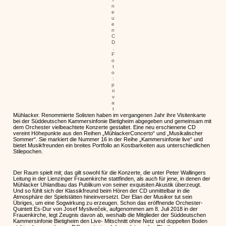
n
e
u
e
n
C
D
.
F
o
t
o
:
p
ri
v
a
t
Mühlacker. Renommierte Solisten haben im vergangenen Jahr ihre Visitenkarte
bei der Süddeutschen Kammersinfonie Bietigheim abgegeben und gemeinsam mit
dem Orchester vielbeachtete Konzerte gestaltet. Eine neu erschienene CD
vereint Höhepunkte aus den Reihen „MühlackerConcerto“ und „Musikalischer
Sommer“. Sie markiert die Nummer 16 in der Reihe „Kammersinfonie live“ und
bietet Musikfreunden ein breites Portfolio an Kostbarkeiten aus unterschiedlichen
Stilepochen.
Der Raum spielt mit; das gilt sowohl für die Konzerte, die unter Peter Wallingers
Leitung in der Lienzinger Frauenkirche stattfinden, als auch für jene, in denen der
Mühlacker Uhlandbau das Publikum von seiner exquisiten Akustik überzeugt.
Und so fühlt sich der Klassikfreund beim Hören der CD unmittelbar in die
Atmosphäre der Spielstätten hineinversetzt. Der Elan der Musiker tut sein
Übriges, um eine Sogwirkung zu erzeugen. Schon das eröffnende Orchester-
Quintett Es-Dur von Josef Mysliveček, aufgenommen am 8. Juli 2018 in der
Frauenkirche, legt Zeugnis davon ab, weshalb die Mitglieder der Süddeutschen
Kammersinfonie Bietigheim den Live- Mitschnitt ohne Netz und doppelten Boden