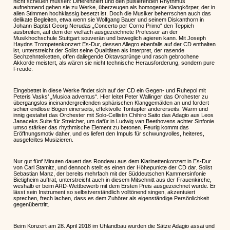
nicht scheuen müssen: Differenziert und den pulsierenden Rhythmus
aufnehmend gehen sie zu Werke, überzeugen als homogener Klangkörper, der in
allen Stimmen hochklassig besetzt ist. Doch die Musiker beherrschen auch das
delikate Begleiten, etwa wenn sie Wolfgang Bauer und seinem Diskanthorn in
Johann Baptist Georg Nerudas „Concerto per Corno Primo“ den Teppich
ausbreiten, auf dem der vielfach ausgezeichnete Professor an der
Musikhochschule Stuttgart souverän und beweglich agieren kann. Mit Joseph
Haydns Trompetenkonzert Es-Dur, dessen Allegro ebenfalls auf der CD enthalten
ist, unterstreicht der Solist seine Qualitäten als Interpret, der rasende
Sechzehntelketten, offen daliegende Oktavsprünge und rasch gebrochene
Akkorde meistert, als wären sie nicht technische Herausforderung, sondern pure
Freude.
Eingebettet in diese Werke findet sich auf der CD ein Gegen- und Ruhepol mit
Peteris Vasks’ „Musica adventus“. Hier leitet Peter Wallinger das Orchester zu
übergangslos ineinandergreifenden sphärischen Klanggemälden an und fordert
schier endlose Bögen einerseits, effektvolle Tontupfer andererseits. Warm und
innig gestaltet das Orchester mit Solo-Cellistin Chihiro Saito das Adagio aus Leos
Janaceks Suite für Streicher, um dafür in Ludwig van Beethovens achter Sinfonie
umso stärker das rhythmische Element zu betonen. Feurig kommt das
Eröffnungsmotiv daher, und es liefert den Impuls für schwungvolles, heiteres,
ausgefeiltes Musizieren.
Nur gut fünf Minuten dauert das Rondeau aus dem Klarinettenkonzert in Es-Dur
von Carl Stamitz, und dennoch stellt es einen der Höhepunkte der CD dar. Solist
Sebastian Manz, der bereits mehrfach mit der Süddeutschen Kammersinfonie
Bietigheim auftrat, unterstreicht auch in diesem Mitschnitt aus der Frauenkirche,
weshalb er beim ARD-Wettbewerb mit dem Ersten Preis ausgezeichnet wurde. Er
lässt sein Instrument so selbstverständlich volltönend singen, akzentuiert
sprechen, frech lachen, dass es dem Zuhörer als eigenständige Persönlichkeit
gegenübertritt.
Beim Konzert am 28. April 2018 im Uhlandbau wurden die Sätze Adagio assai und