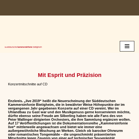
Zum
Inhalt
springen
Mit Esprit und Präzision
Konzertmitschnitte auf CD
Enzkreis. „live 2019“ heißt die Neuerscheinung der Süddeutschen
Kammersinfonie Bietigheim, die in bewährter Weise Höhepunkte der im
vergangenen Jahr gegebenen Konzerte auf einer CD vereint. Wer im
Uhlandbau zu Gast war und den Musikgenuss gerne konservieren möchte,
dürfte ebenso seine Freude am Silberling haben wie alle Fans des von
Peter Wallinger dirigierten Orchesters, die ihre Sammlung ergänzen wollen.
Auf 17 Veröffentlichungen ist die Dokumentationsreihe „Kammersinfonie
live“ mittlerweile angewachsen und bietet wie immer eine
außergewöhnliche Mischung an Werken. Gleich ob barocker Ohrwurm
oder romantisches Tongemälde – die ungeschminkt präsentierten
Mitschnitte legen Zeugnis von einer auf technischer Souveränität