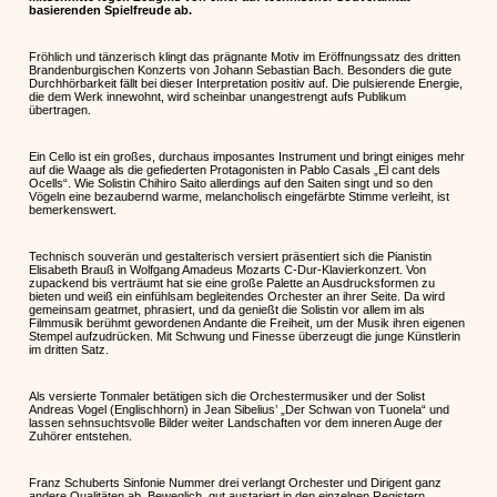
basierenden Spielfreude ab.
Fröhlich und tänzerisch klingt das prägnante Motiv im Eröffnungssatz des dritten
Brandenburgischen Konzerts von Johann Sebastian Bach. Besonders die gute
Durchhörbarkeit fällt bei dieser Interpretation positiv auf. Die pulsierende Energie,
die dem Werk innewohnt, wird scheinbar unangestrengt aufs Publikum
übertragen.
Ein Cello ist ein großes, durchaus imposantes Instrument und bringt einiges mehr
auf die Waage als die gefiederten Protagonisten in Pablo Casals „El cant dels
Ocells“. Wie Solistin Chihiro Saito allerdings auf den Saiten singt und so den
Vögeln eine bezaubernd warme, melancholisch eingefärbte Stimme verleiht, ist
bemerkenswert.
Technisch souverän und gestalterisch versiert präsentiert sich die Pianistin
Elisabeth Brauß in Wolfgang Amadeus Mozarts C-Dur-Klavierkonzert. Von
zupackend bis verträumt hat sie eine große Palette an Ausdrucksformen zu
bieten und weiß ein einfühlsam begleitendes Orchester an ihrer Seite. Da wird
gemeinsam geatmet, phrasiert, und da genießt die Solistin vor allem im als
Filmmusik berühmt gewordenen Andante die Freiheit, um der Musik ihren eigenen
Stempel aufzudrücken. Mit Schwung und Finesse überzeugt die junge Künstlerin
im dritten Satz.
Als versierte Tonmaler betätigen sich die Orchestermusiker und der Solist
Andreas Vogel (Englischhorn) in Jean Sibelius’ „Der Schwan von Tuonela“ und
lassen sehnsuchtsvolle Bilder weiter Landschaften vor dem inneren Auge der
Zuhörer entstehen.
Franz Schuberts Sinfonie Nummer drei verlangt Orchester und Dirigent ganz
andere Qualitäten ab. Beweglich, gut austariert in den einzelnen Registern,