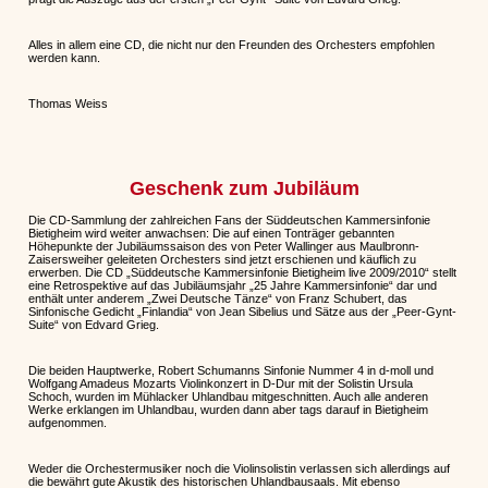
Alles in allem eine CD, die nicht nur den Freunden des Orchesters empfohlen
werden kann.
Thomas Weiss
Geschenk zum Jubiläum
Die CD-Sammlung der zahlreichen Fans der Süddeutschen Kammersinfonie
Bietigheim wird weiter anwachsen: Die auf einen Tonträger gebannten
Höhepunkte der Jubiläumssaison des von Peter Wallinger aus Maulbronn-
Zaisersweiher geleiteten Orchesters sind jetzt erschienen und käuflich zu
erwerben. Die CD „Süddeutsche Kammersinfonie Bietigheim live 2009/2010“ stellt
eine Retrospektive auf das Jubiläumsjahr „25 Jahre Kammersinfonie“ dar und
enthält unter anderem „Zwei Deutsche Tänze“ von Franz Schubert, das
Sinfonische Gedicht „Finlandia“ von Jean Sibelius und Sätze aus der „Peer-Gynt-
Suite“ von Edvard Grieg.
Die beiden Hauptwerke, Robert Schumanns Sinfonie Nummer 4 in d-moll und
Wolfgang Amadeus Mozarts Violinkonzert in D-Dur mit der Solistin Ursula
Schoch, wurden im Mühlacker Uhlandbau mitgeschnitten. Auch alle anderen
Werke erklangen im Uhlandbau, wurden dann aber tags darauf in Bietigheim
aufgenommen.
Weder die Orchestermusiker noch die Violinsolistin verlassen sich allerdings auf
die bewährt gute Akustik des historischen Uhlandbausaals. Mit ebenso