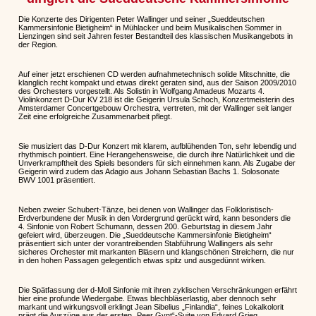
Die Konzerte des Dirigenten Peter Wallinger und seiner „Sueddeutschen
Kammersinfonie Bietigheim“ in Mühlacker und beim Musikalischen Sommer in
Lienzingen sind seit Jahren fester Bestandteil des klassischen Musikangebots in
der Region.
Auf einer jetzt erschienen CD werden aufnahmetechnisch solide Mitschnitte, die
klanglich recht kompakt und etwas direkt geraten sind, aus der Saison 2009/2010
des Orchesters vorgestellt. Als Solistin in Wolfgang Amadeus Mozarts 4.
Violinkonzert D-Dur KV 218 ist die Geigerin Ursula Schoch, Konzertmeisterin des
Amsterdamer Concertgebouw Orchestra, vertreten, mit der Wallinger seit langer
Zeit eine erfolgreiche Zusammenarbeit pflegt.
Sie musiziert das D-Dur Konzert mit klarem, aufblühenden Ton, sehr lebendig und
rhythmisch pointiert. Eine Herangehensweise, die durch ihre Natürlichkeit und die
Unverkrampftheit des Spiels besonders für sich einnehmen kann. Als Zugabe der
Geigerin wird zudem das Adagio aus Johann Sebastian Bachs 1. Solosonate
BWV 1001 präsentiert.
Neben zweier Schubert-Tänze, bei denen von Wallinger das Folkloristisch-
Erdverbundene der Musik in den Vordergrund gerückt wird, kann besonders die
4. Sinfonie von Robert Schumann, dessen 200. Geburtstag in diesem Jahr
gefeiert wird, überzeugen. Die „Sueddeutsche Kammersinfonie Bietigheim“
präsentiert sich unter der vorantreibenden Stabführung Wallingers als sehr
sicheres Orchester mit markanten Bläsern und klangschönen Streichern, die nur
in den hohen Passagen gelegentlich etwas spitz und ausgedünnt wirken.
Die Spätfassung der d-Moll Sinfonie mit ihren zyklischen Verschränkungen erfährt
hier eine profunde Wiedergabe. Etwas blechbläserlastig, aber dennoch sehr
markant und wirkungsvoll erklingt Jean Sibelius „Finlandia“, feines Lokalkolorit
prägt die Auszüge aus der ersten „Peer Gynt“-Suite von Edvard Grieg.