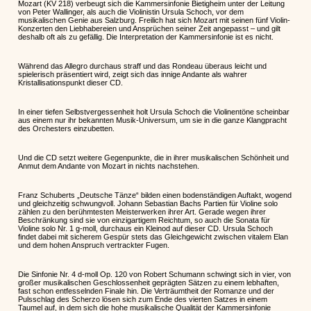
Mozart (KV 218) verbeugt sich die Kammersinfonie Bietigheim unter der Leitung
von Peter Wallinger, als auch die Violinistin Ursula Schoch, vor dem
musikalischen Genie aus Salzburg. Freilich hat sich Mozart mit seinen fünf Violin-
Konzerten den Liebhabereien und Ansprüchen seiner Zeit angepasst – und gilt
deshalb oft als zu gefällig. Die Interpretation der Kammersinfonie ist es nicht.
Während das Allegro durchaus straff und das Rondeau überaus leicht und
spielerisch präsentiert wird, zeigt sich das innige Andante als wahrer
Kristallisationspunkt dieser CD.
In einer tiefen Selbstvergessenheit holt Ursula Schoch die Violinentöne scheinbar
aus einem nur ihr bekannten Musik-Universum, um sie in die ganze Klangpracht
des Orchesters einzubetten.
Und die CD setzt weitere Gegenpunkte, die in ihrer musikalischen Schönheit und
Anmut dem Andante von Mozart in nichts nachstehen.
Franz Schuberts „Deutsche Tänze“ bilden einen bodenständigen Auftakt, wogend
und gleichzeitig schwungvoll. Johann Sebastian Bachs Partien für Violine solo
zählen zu den berühmtesten Meisterwerken ihrer Art. Gerade wegen ihrer
Beschränkung sind sie von einzigartigem Reichtum, so auch die Sonata für
Violine solo Nr. 1 g-moll, durchaus ein Kleinod auf dieser CD. Ursula Schoch
findet dabei mit sicherem Gespür stets das Gleichgewicht zwischen vitalem Elan
und dem hohen Anspruch vertrackter Fugen.
Die Sinfonie Nr. 4 d-moll Op. 120 von Robert Schumann schwingt sich in vier, von
großer musikalischen Geschlossenheit geprägten Sätzen zu einem lebhaften,
fast schon entfesselnden Finale hin. Die Verträumtheit der Romanze und der
Pulsschlag des Scherzo lösen sich zum Ende des vierten Satzes in einem
Taumel auf, in dem sich die hohe musikalische Qualität der Kammersinfonie