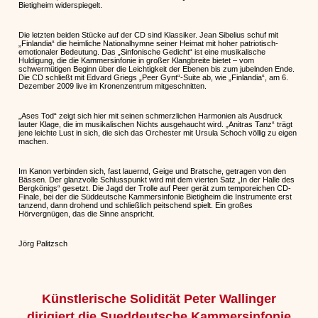
Bietigheim widerspiegelt.
Die letzten beiden Stücke auf der CD sind Klassiker. Jean Sibelius schuf mit
„Finlandia“ die heimliche Nationalhymne seiner Heimat mit hoher patriotisch-
emotionaler Bedeutung. Das „Sinfonische Gedicht“ ist eine musikalische
Huldigung, die die Kammersinfonie in großer Klangbreite bietet – vom
schwermütigen Beginn über die Leichtigkeit der Ebenen bis zum jubelnden Ende.
Die CD schließt mit Edvard Griegs „Peer Gynt“-Suite ab, wie „Finlandia“, am 6.
Dezember 2009 live im Kronenzentrum mitgeschnitten.
„Ases Tod“ zeigt sich hier mit seinen schmerzlichen Harmonien als Ausdruck
lauter Klage, die im musikalischen Nichts ausgehaucht wird. „Anitras Tanz“ trägt
jene leichte Lust in sich, die sich das Orchester mit Ursula Schoch völlig zu eigen
machen.
Im Kanon verbinden sich, fast lauernd, Geige und Bratsche, getragen von den
Bässen. Der glanzvolle Schlusspunkt wird mit dem vierten Satz „In der Halle des
Bergkönigs“ gesetzt. Die Jagd der Trolle auf Peer gerät zum temporeichen CD-
Finale, bei der die Süddeutsche Kammersinfonie Bietigheim die Instrumente erst
tanzend, dann drohend und schließlich peitschend spielt. Ein großes
Hörvergnügen, das die Sinne anspricht.
Jörg Palitzsch
Künstlerische Solidität Peter Wallinger
dirigiert die Sueddeutsche Kammersinfonie