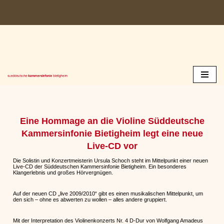
Zum
Inhalt
springen
Eine Hommage an die Violine Süddeutsche
Kammersinfonie Bietigheim legt eine neue
Live-CD vor
Die Solistin und Konzertmeisterin Ursula Schoch steht im Mittelpunkt einer neuen
Live-CD der Süddeutschen Kammersinfonie Bietigheim. Ein besonderes
Klangerlebnis und großes Hörvergnügen.
Auf der neuen CD „live 2009/2010“ gibt es einen musikalischen Mittelpunkt, um
den sich – ohne es abwerten zu wollen – alles andere gruppiert.
Mit der Interpretation des Violinenkonzerts Nr. 4 D-Dur von Wolfgang Amadeus