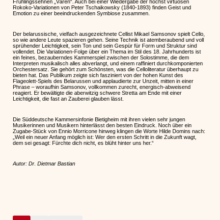
Frühlingssehnen „Våren“. Auch bei einer Wiedergabe der höchst virtuosen
Rokoko-Variationen von Peter Tschaikowsky (1840-1893) finden Geist und
Emotion zu einer beeindruckenden Symbiose zusammen.
Der belarussische, vielfach ausgezeichnete Cellist Mikael Samsonov spielt Cello,
so wie andere Leute spazieren gehen. Seine Technik ist atemberaubend und voll
sprühender Leichtigkeit, sein Ton und sein Gespür für Form und Struktur sind
vollendet. Die Variationen-Folge über ein Thema im Stil des 18. Jahrhunderts ist
ein feines, bezauberndes Kammerspiel zwischen der Solostimme, die dem
Interpreten musikalisch alles abverlangt, und einem raffiniert durchkomponierten
Orchestersatz. Sie gehört zum Schönsten, was die Celloliteratur überhaupt zu
bieten hat. Das Publikum zeigte sich fasziniert von der hohen Kunst des
Flageolett-Spiels des Belarussen und applaudierte zur Unzeit, mitten in einer
Phrase – woraufhin Samsonov, vollkommen zurecht, energisch-abweisend
reagiert. Er bewältigte die aberwitzig schwere Stretta am Ende mit einer
Leichtigkeit, die fast an Zauberei glauben lässt.
Die Süddeutsche Kammersinfonie Bietigheim mit ihren vielen sehr jungen
Musikerinnen und Musikern hinterlässt den besten Eindruck. Noch über ein
Zugabe-Stück von Ennio Morricone hinweg klingen die Worte Hilde Domins nach:
„Weil ein neuer Anfang möglich ist: Wer den ersten Schritt in die Zukunft wagt,
dem sei gesagt: Fürchte dich nicht, es blüht hinter uns her.“
Autor: Dr. Dietmar Bastian