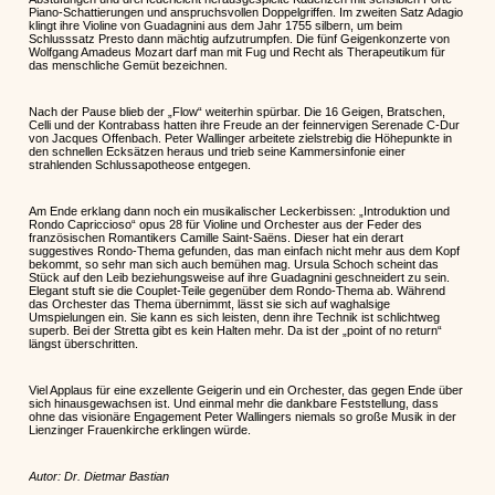
Piano-Schattierungen und anspruchsvollen Doppelgriffen. Im zweiten Satz Adagio
klingt ihre Violine von Guadagnini aus dem Jahr 1755 silbern, um beim
Schlusssatz Presto dann mächtig aufzutrumpfen. Die fünf Geigenkonzerte von
Wolfgang Amadeus Mozart darf man mit Fug und Recht als Therapeutikum für
das menschliche Gemüt bezeichnen.
Nach der Pause blieb der „Flow“ weiterhin spürbar. Die 16 Geigen, Bratschen,
Celli und der Kontrabass hatten ihre Freude an der feinnervigen Serenade C-Dur
von Jacques Offenbach. Peter Wallinger arbeitete zielstrebig die Höhepunkte in
den schnellen Ecksätzen heraus und trieb seine Kammersinfonie einer
strahlenden Schlussapotheose entgegen.
Am Ende erklang dann noch ein musikalischer Leckerbissen: „Introduktion und
Rondo Capriccioso“ opus 28 für Violine und Orchester aus der Feder des
französischen Romantikers Camille Saint-Saëns. Dieser hat ein derart
suggestives Rondo-Thema gefunden, das man einfach nicht mehr aus dem Kopf
bekommt, so sehr man sich auch bemühen mag. Ursula Schoch scheint das
Stück auf den Leib beziehungsweise auf ihre Guadagnini geschneidert zu sein.
Elegant stuft sie die Couplet-Teile gegenüber dem Rondo-Thema ab. Während
das Orchester das Thema übernimmt, lässt sie sich auf waghalsige
Umspielungen ein. Sie kann es sich leisten, denn ihre Technik ist schlichtweg
superb. Bei der Stretta gibt es kein Halten mehr. Da ist der „point of no return“
längst überschritten.
Viel Applaus für eine exzellente Geigerin und ein Orchester, das gegen Ende über
sich hinausgewachsen ist. Und einmal mehr die dankbare Feststellung, dass
ohne das visionäre Engagement Peter Wallingers niemals so große Musik in der
Lienzinger Frauenkirche erklingen würde.
Autor: Dr. Dietmar Bastian