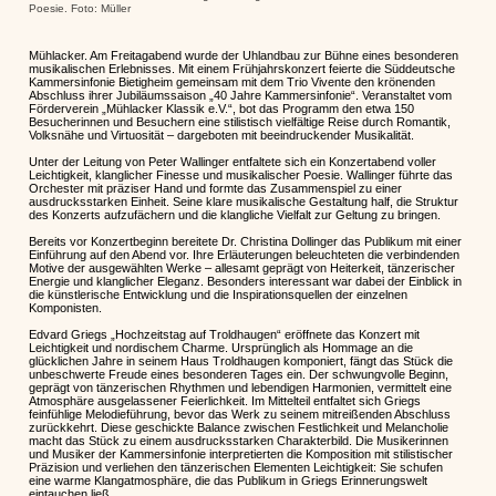
Poesie. Foto: Müller
Mühlacker. Am Freitagabend wurde der Uhlandbau zur Bühne eines besonderen
musikalischen Erlebnisses. Mit einem Frühjahrskonzert feierte die Süddeutsche
Kammersinfonie Bietigheim gemeinsam mit dem Trio Vivente den krönenden
Abschluss ihrer Jubiläumssaison „40 Jahre Kammersinfonie“. Veranstaltet vom
Förderverein „Mühlacker Klassik e.V.“, bot das Programm den etwa 150
Besucherinnen und Besuchern eine stilistisch vielfältige Reise durch Romantik,
Volksnähe und Virtuosität – dargeboten mit beeindruckender Musikalität.
Unter der Leitung von Peter Wallinger entfaltete sich ein Konzertabend voller
Leichtigkeit, klanglicher Finesse und musikalischer Poesie. Wallinger führte das
Orchester mit präziser Hand und formte das Zusammenspiel zu einer
ausdrucksstarken Einheit. Seine klare musikalische Gestaltung half, die Struktur
des Konzerts aufzufächern und die klangliche Vielfalt zur Geltung zu bringen.
Bereits vor Konzertbeginn bereitete Dr. Christina Dollinger das Publikum mit einer
Einführung auf den Abend vor. Ihre Erläuterungen beleuchteten die verbindenden
Motive der ausgewählten Werke – allesamt geprägt von Heiterkeit, tänzerischer
Energie und klanglicher Eleganz. Besonders interessant war dabei der Einblick in
die künstlerische Entwicklung und die Inspirationsquellen der einzelnen
Komponisten.
Edvard Griegs „Hochzeitstag auf Troldhaugen“ eröffnete das Konzert mit
Leichtigkeit und nordischem Charme. Ursprünglich als Hommage an die
glücklichen Jahre in seinem Haus Troldhaugen komponiert, fängt das Stück die
unbeschwerte Freude eines besonderen Tages ein. Der schwungvolle Beginn,
geprägt von tänzerischen Rhythmen und lebendigen Harmonien, vermittelt eine
Atmosphäre ausgelassener Feierlichkeit. Im Mittelteil entfaltet sich Griegs
feinfühlige Melodieführung, bevor das Werk zu seinem mitreißenden Abschluss
zurückkehrt. Diese geschickte Balance zwischen Festlichkeit und Melancholie
macht das Stück zu einem ausdrucksstarken Charakterbild. Die Musikerinnen
und Musiker der Kammersinfonie interpretierten die Komposition mit stilistischer
Präzision und verliehen den tänzerischen Elementen Leichtigkeit: Sie schufen
eine warme Klangatmosphäre, die das Publikum in Griegs Erinnerungswelt
eintauchen ließ.