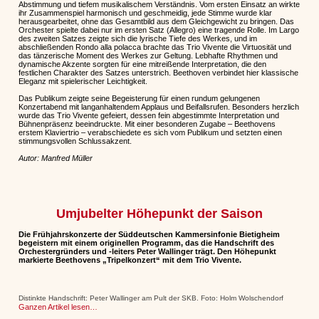
Abstimmung und tiefem musikalischem Verständnis. Vom ersten Einsatz an wirkte
ihr Zusammenspiel harmonisch und geschmeidig, jede Stimme wurde klar
herausgearbeitet, ohne das Gesamtbild aus dem Gleichgewicht zu bringen. Das
Orchester spielte dabei nur im ersten Satz (Allegro) eine tragende Rolle. Im Largo
des zweiten Satzes zeigte sich die lyrische Tiefe des Werkes, und im
abschließenden Rondo alla polacca brachte das Trio Vivente die Virtuosität und
das tänzerische Moment des Werkes zur Geltung. Lebhafte Rhythmen und
dynamische Akzente sorgten für eine mitreißende Interpretation, die den
festlichen Charakter des Satzes unterstrich. Beethoven verbindet hier klassische
Eleganz mit spielerischer Leichtigkeit.
Das Publikum zeigte seine Begeisterung für einen rundum gelungenen
Konzertabend mit langanhaltendem Applaus und Beifallsrufen. Besonders herzlich
wurde das Trio Vivente gefeiert, dessen fein abgestimmte Interpretation und
Bühnenpräsenz beeindruckte. Mit einer besonderen Zugabe – Beethovens
erstem Klaviertrio – verabschiedete es sich vom Publikum und setzten einen
stimmungsvollen Schlussakzent.
Autor: Manfred Müller
Umjubelter Höhepunkt der Saison
Die Frühjahrskonzerte der Süddeutschen Kammersinfonie Bietigheim
begeistern mit einem originellen Programm, das die Handschrift des
Orchestergründers und -leiters Peter Wallinger trägt. Den Höhepunkt
markierte Beethovens „Tripelkonzert“ mit dem Trio Vivente.
Distinkte Handschrift: Peter Wallinger am Pult der SKB. Foto: Holm Wolschendorf
Ganzen Artikel lesen…