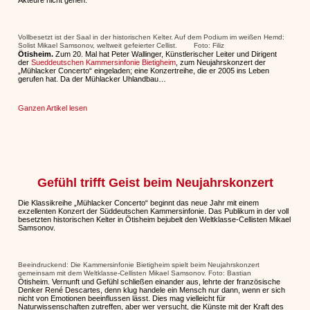
Akteure nicht gehen.
Vollbesetzt ist der Saal in der historischen Kelter. Auf dem Podium im weißen Hemd:
Solist Mikael Samsonov, weltweit gefeierter Cellist. Foto: Filiz
Ötisheim.
Zum 20. Mal hat Peter Wallinger, Künstlerischer Leiter und Dirigent
der
Sueddeutschen Kammersinfonie Bietigheim
, zum Neujahrskonzert der
„Mühlacker Concerto“ eingeladen; eine Konzertreihe, die er 2005 ins Leben
gerufen hat. Da der Mühlacker Uhlandbau…
Ganzen Artikel lesen
Gefühl trifft Geist beim Neujahrskonzert
Die Klassikreihe „Mühlacker Concerto“ beginnt das neue Jahr mit einem
exzellenten Konzert der Süddeutschen Kammersinfonie. Das Publikum in der voll
besetzten historischen Kelter in Ötisheim bejubelt den Weltklasse-Cellisten Mikael
Samsonov.
Beeindruckend: Die Kammersinfonie Bietigheim spielt beim Neujahrskonzert
gemeinsam mit dem Weltklasse-Cellisten Mikael Samsonov. Foto: Bastian
Ötisheim. Vernunft und Gefühl schließen einander aus, lehrte der französische
Denker René Descartes, denn klug handele ein Mensch nur dann, wenn er sich
nicht von Emotionen beeinflussen lässt. Dies mag vielleicht für
Naturwissenschaften zutreffen, aber wer versucht, die Künste mit der Kraft des