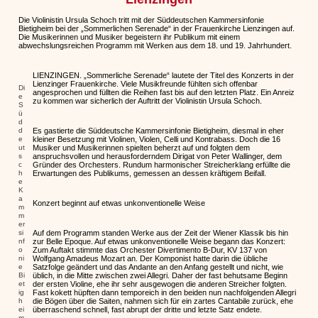
Die Violinistin Ursula Schoch tritt mit der Süddeutschen Kammersinfonie
Bietigheim bei der „Sommerlichen Serenade“ in der Frauenkirche Lienzingen auf.
Die Musikerinnen und Musiker begeistern ihr Publikum mit einem
abwechslungsreichen Programm mit Werken aus dem 18. und 19. Jahrhundert.
LIENZINGEN. „Sommerliche Serenade“ lautete der Titel des Konzerts in der
Lienzinger Frauenkirche. Viele Musikfreunde fühlten sich offenbar
Di
angesprochen und füllten die Reihen fast bis auf den letzten Platz. Ein Anreiz
e
zu kommen war sicherlich der Auftritt der Violinistin Ursula Schoch.
S
ü
d
d
Es gastierte die Süddeutsche Kammersinfonie Bietigheim, diesmal in eher
e
kleiner Besetzung mit Violinen, Violen, Celli und Kontrabass. Doch die 16
ut
Musiker und Musikerinnen spielten beherzt auf und folgten dem
s
anspruchsvollen und herausforderndem Dirigat von Peter Wallinger, dem
c
Gründer des Orchesters. Rundum harmonischer Streicherklang erfüllte die
h
Erwartungen des Publikums, gemessen an dessen kräftigem Beifall.
e
K
a
Konzert beginnt auf etwas unkonventionelle Weise
m
m
er
si
Auf dem Programm standen Werke aus der Zeit der Wiener Klassik bis hin
nf
zur Belle Epoque. Auf etwas unkonventionelle Weise begann das Konzert:
o
Zum Auftakt stimmte das Orchester Divertimento B-Dur, KV 137 von
ni
Wolfgang Amadeus Mozart an. Der Komponist hatte darin die übliche
e
Satzfolge geändert und das Andante an den Anfang gestellt und nicht, wie
Bi
üblich, in die Mitte zwischen zwei Allegri. Daher der fast behutsame Beginn
et
der ersten Violine, ehe ihr sehr ausgewogen die anderen Streicher folgten.
ig
Fast kokett hüpften dann temporeich in den beiden nun nachfolgenden Allegri
h
die Bögen über die Saiten, nahmen sich für ein zartes Cantabile zurück, ehe
ei
überraschend schnell, fast abrupt der dritte und letzte Satz endete.
m