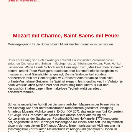
Ganzen Artikel lesen…
Mozart mit Charme, Saint-Saëns mit Feuer
Meistergeigerin Ursula Schoch beim Musikalischen Sommer in Lienzingen
Unter der Leitung von Peter Wallinger entsteht ein inspiriertes Zusammenspiel
zwischen Orchester und Solistin – Musikgenuss auf höchstem Niveau. Foto: Henkel
Lienzingen. Wenn Ursula Schoch nach Lienzingen zum „Musikalischen Sommer“
kommt, um mit Peter Wallingers sueddeutscher kammersinfonie bietigheim zu
musizieren, sind Glanzlichter angesagt. Die mit Wallinger befreundete
Konzertmeisterin am Concertgebouw-Orchester Amsterdam ist eben eine
brillante Ausnahme-Geigerin. Ihr Spiel ist elegant, leicht und locker. Ihr Violinton je
nach Werksituation lyrisch zart oder vollmundig rund, überaus klar und
klangschön in allen Lagen. Ihre makellose Technik wirkt geradezu
selbstverständlich.
Schochs neuerlicher Auftritt bei der sommerlichen Matinee in der Frauenkirche
am Sonntag war sehr unterschiedlichen Komponisten gewidmet. Wolfgang
Amadeus Mozarts Violinkonzert in B-Dur (KV 207), das erste von fünf Konzerten
für Geige und Orchester, die Mozart aus Anlass seiner Anstellung als
Konzertmeister der Salzburger Fürstbischöflichen Hofkapelle 1775 komponiert
hat, begeisterte in der Lienzinger Wiedergabe mit einem sehr flott und rhythmisch
akzentreich gespielten Eröffnungs-Allegro, feinem solistischen Violingesang mit
stimmungsvoll verträumten Melodielinien im Adagio und glanzvollen Höhen im