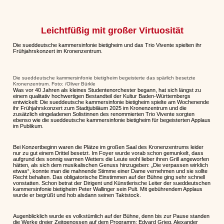
Leichtfüßig mit großer Virtuosität
Die sueddeutsche kammersinfonie bietigheim und das Trio Vivente spielten ihr
Frühjahrskonzert im Kronenzentrum.
Die sueddeutsche kammersinfonie bietigheim begeisterte das spärlich besetzte
Kronenzentrum. Foto: /Oliver Bürkle
Was vor 40 Jahren als kleines Studentenorchester begann, hat sich längst zu
einem qualitativ hochwertigen Bestandteil der Kultur Baden-Württembergs
entwickelt: Die sueddeutsche kammersinfonie bietigheim spielte am Wochenende
ihr Frühjahrskonzert zum Stadtjubiläum 2025 im Kronenzentrum und die
zusätzlich eingeladenen Solistinnen des renommierten Trio Vivente sorgten
ebenso wie die sueddeutsche kammersinfonie bietigheim für begeisterten Applaus
im Publikum.
Bei Konzertbeginn waren die Plätze im großen Saal des Kronenzentrums leider
nur zu gut einem Drittel besetzt. Im Foyer wurde vorab schon gemunkelt, dass
aufgrund des sonnig warmen Wetters die Leute wohl lieber ihren Grill angeworfen
hätten, als sich dem musikalischen Genuss hinzugeben: „Die verpassen wirklich
etwas“, konnte man die mahnende Stimme einer Dame vernehmen und sie sollte
Recht behalten. Das obligatorische Einstimmen auf der Bühne ging sehr schnell
vonstatten. Schon betrat der Dirigent und Künstlerische Leiter der sueddeutschen
kammersinfonie bietigheim Peter Wallinger sein Pult. Mit gebührendem Applaus
wurde er begrüßt und hob alsdann seinen Taktstock.
Augenblicklich wurde es volkstümlich auf der Bühne, denn bis zur Pause standen
die Werke dreier Zeitgenossen auf dem Programm: Edvard Grieg, Alexander