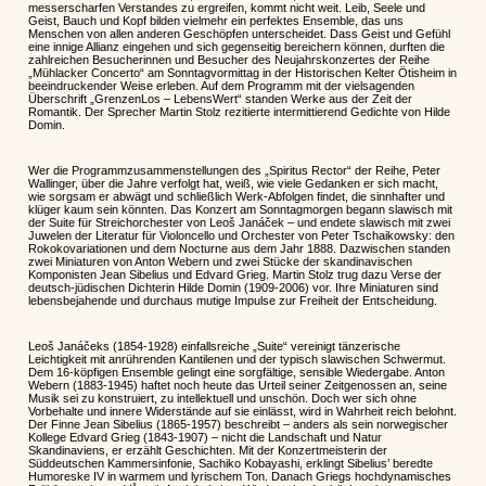
messerscharfen Verstandes zu ergreifen, kommt nicht weit. Leib, Seele und
Geist, Bauch und Kopf bilden vielmehr ein perfektes Ensemble, das uns
Menschen von allen anderen Geschöpfen unterscheidet. Dass Geist und Gefühl
eine innige Allianz eingehen und sich gegenseitig bereichern können, durften die
zahlreichen Besucherinnen und Besucher des Neujahrskonzertes der Reihe
„Mühlacker Concerto“ am Sonntagvormittag in der Historischen Kelter Ötisheim in
beeindruckender Weise erleben. Auf dem Programm mit der vielsagenden
Überschrift „GrenzenLos – LebensWert“ standen Werke aus der Zeit der
Romantik. Der Sprecher Martin Stolz rezitierte intermittierend Gedichte von Hilde
Domin.
Wer die Programmzusammenstellungen des „Spiritus Rector“ der Reihe, Peter
Wallinger, über die Jahre verfolgt hat, weiß, wie viele Gedanken er sich macht,
wie sorgsam er abwägt und schließlich Werk-Abfolgen findet, die sinnhafter und
klüger kaum sein könnten. Das Konzert am Sonntagmorgen begann slawisch mit
der Suite für Streichorchester von Leoš Janáček – und endete slawisch mit zwei
Juwelen der Literatur für Violoncello und Orchester von Peter Tschaikowsky: den
Rokokovariationen und dem Nocturne aus dem Jahr 1888. Dazwischen standen
zwei Miniaturen von Anton Webern und zwei Stücke der skandinavischen
Komponisten Jean Sibelius und Edvard Grieg. Martin Stolz trug dazu Verse der
deutsch-jüdischen Dichterin Hilde Domin (1909-2006) vor. Ihre Miniaturen sind
lebensbejahende und durchaus mutige Impulse zur Freiheit der Entscheidung.
Leoš Janáčeks (1854-1928) einfallsreiche „Suite“ vereinigt tänzerische
Leichtigkeit mit anrührenden Kantilenen und der typisch slawischen Schwermut.
Dem 16-köpfigen Ensemble gelingt eine sorgfältige, sensible Wiedergabe. Anton
Webern (1883-1945) haftet noch heute das Urteil seiner Zeitgenossen an, seine
Musik sei zu konstruiert, zu intellektuell und unschön. Doch wer sich ohne
Vorbehalte und innere Widerstände auf sie einlässt, wird in Wahrheit reich belohnt.
Der Finne Jean Sibelius (1865-1957) beschreibt – anders als sein norwegischer
Kollege Edvard Grieg (1843-1907) – nicht die Landschaft und Natur
Skandinaviens, er erzählt Geschichten. Mit der Konzertmeisterin der
Süddeutschen Kammersinfonie, Sachiko Kobayashi, erklingt Sibelius’ beredte
Humoreske IV in warmem und lyrischem Ton. Danach Griegs hochdynamisches