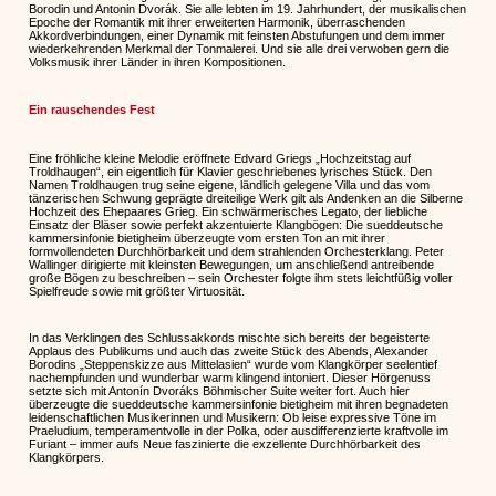
Borodin und Antonin Dvorák. Sie alle lebten im 19. Jahrhundert, der musikalischen
Epoche der Romantik mit ihrer erweiterten Harmonik, überraschenden
Akkordverbindungen, einer Dynamik mit feinsten Abstufungen und dem immer
wiederkehrenden Merkmal der Tonmalerei. Und sie alle drei verwoben gern die
Volksmusik ihrer Länder in ihren Kompositionen.
Ein rauschendes Fest
Eine fröhliche kleine Melodie eröffnete Edvard Griegs „Hochzeitstag auf
Troldhaugen“, ein eigentlich für Klavier geschriebenes lyrisches Stück. Den
Namen Troldhaugen trug seine eigene, ländlich gelegene Villa und das vom
tänzerischen Schwung geprägte dreiteilige Werk gilt als Andenken an die Silberne
Hochzeit des Ehepaares Grieg. Ein schwärmerisches Legato, der liebliche
Einsatz der Bläser sowie perfekt akzentuierte Klangbögen: Die sueddeutsche
kammersinfonie bietigheim überzeugte vom ersten Ton an mit ihrer
formvollendeten Durchhörbarkeit und dem strahlenden Orchesterklang. Peter
Wallinger dirigierte mit kleinsten Bewegungen, um anschließend antreibende
große Bögen zu beschreiben – sein Orchester folgte ihm stets leichtfüßig voller
Spielfreude sowie mit größter Virtuosität.
In das Verklingen des Schlussakkords mischte sich bereits der begeisterte
Applaus des Publikums und auch das zweite Stück des Abends, Alexander
Borodins „Steppenskizze aus Mittelasien“ wurde vom Klangkörper seelentief
nachempfunden und wunderbar warm klingend intoniert. Dieser Hörgenuss
setzte sich mit Antonín Dvoráks Böhmischer Suite weiter fort. Auch hier
überzeugte die sueddeutsche kammersinfonie bietigheim mit ihren begnadeten
leidenschaftlichen Musikerinnen und Musikern: Ob leise expressive Töne im
Praeludium, temperamentvolle in der Polka, oder ausdifferenzierte kraftvolle im
Furiant – immer aufs Neue faszinierte die exzellente Durchhörbarkeit des
Klangkörpers.