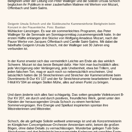
Bietigheim unter der Leitung von Peter Wallinger und die Solistin Ursula Schoch
beglücken ihr Publikum in einer zauberhaften Matinee mit Werken von Mozart,
Offenbach und Saint-Saëns.
Geigerin Ursula Schoch und die Süddeutsche Kammersinfonie Bietigheim beim
Konzert in der Frauenkirche. Foto: Bastian
Mühlacker-Lienzingen. Es war ein sommerleichtes Programm, das Peter
Wallinger für die Serenade am Sonntagvormittag zusammengestellt hatte. In der
ersten Hälfte erklangen drei Stücke von Wolfgang Amadeus Mozart, nach der
Pause Werke von Jacques Offenbach und Camille Saint-Saëns. Mit dabei die
fabelhafte Geigerin Ursula Schoch, mit der Wallinger seit 30 Jahren eng
verbunden ist.
In der Kunst erweist sich das vermeintlich Leichte am Ende als das wirklich
Schwere. Mozart ist das beste Beispiel dafür. Hier hört man buchstäblich alles:
jede Verzögerung oder Verlängerung, jede Unebenheit, etwa bei Trillern, und
jeden falschen Ton, mag er auch noch so nebensächlich erscheinen. Und
tatsächlich hatten die 16 Streicherinnen und Streicher der Kammersinfonie beim
Divertimento B-Dur KV 137 und der für Streichinstrumente bearbeiteten Fantasie
f-Moll KV 594 an einigen Stellen Mühe, alles auf einen Punkt zu bringen.
Und dann änderte sich alles fast schlagartig. Das selten gespielte Violinkonzert B-
Dur KV 207, ein durch und durch positives, freundliches Werk, geriet unter den
Händen der herausragenden Ursula Schoch zu einem herrlichen
Sommervergnügen. Ihre Energie und Spiellust inspirierten spontan ihre
Mitstreiterinnen und Mitstreiter.
Schoch, die als gefragte Solistin weltweit unterwegs ist und als Konzertmeisterin
im Königlichen Concertgebouw-Orchester Amsterdam wirkt, betont die großen
Bögen, ohne dabei Details zu vernachlässigen. Wunderbar gelingen Tutti-Solo-
Abstufungen und drei federleicht herausgespielte Kadenzen mit sensiblen Forte-