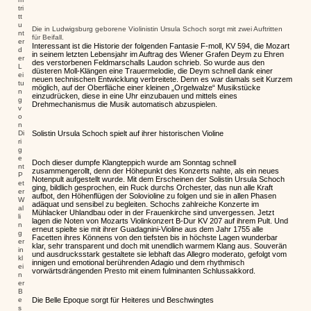
tri
tt
u
Die in Ludwigsburg geborene Violinistin Ursula Schoch sorgt mit zwei Auftritten
nt
für Beifall.
er
Interessant ist die Historie der folgenden Fantasie F-moll, KV 594, die Mozart
d
in seinem letzten Lebensjahr im Auftrag des Wiener Grafen Deym zu Ehren
er
des verstorbenen Feldmarschalls Laudon schrieb. So wurde aus den
L
düsteren Moll-Klängen eine Trauermelodie, die Deym schnell dank einer
ei
neuen technischen Entwicklung verbreitete. Denn es war damals seit Kurzem
tu
möglich, auf der Oberfläche einer kleinen „Orgelwalze“ Musikstücke
n
einzudrücken, diese in eine Uhr einzubauen und mittels eines
g
Drehmechanismus die Musik automatisch abzuspielen.
v
o
n
Di
Solistin Ursula Schoch spielt auf ihrer historischen Violine
ri
g
e
Doch dieser dumpfe Klangteppich wurde am Sonntag schnell
nt
zusammengerollt, denn der Höhepunkt des Konzerts nahte, als ein neues
P
Notenpult aufgestellt wurde. Mit dem Erscheinen der Solistin Ursula Schoch
et
ging, bildlich gesprochen, ein Ruck durchs Orchester, das nun alle Kraft
er
aufbot, den Höhenflügen der Solovioline zu folgen und sie in allen Phasen
W
adäquat und sensibel zu begleiten. Schochs zahlreiche Konzerte im
al
Mühlacker Uhlandbau oder in der Frauenkirche sind unvergessen. Jetzt
li
lagen die Noten von Mozarts Violinkonzert B-Dur KV 207 auf ihrem Pult. Und
n
erneut spielte sie mit ihrer Guadagnini-Violine aus dem Jahr 1755 alle
g
Facetten ihres Könnens von den tiefsten bis in höchste Lagen wunderbar
er
klar, sehr transparent und doch mit unendlich warmem Klang aus. Souverän
in
und ausdrucksstark gestaltete sie lebhaft das Allegro moderato, gefolgt vom
kl
innigen und emotional berührenden Adagio und dem rhythmisch
ei
vorwärtsdrängenden Presto mit einem fulminanten Schlussakkord.
n
er
B
e
Die Belle Epoque sorgt für Heiteres und Beschwingtes
s