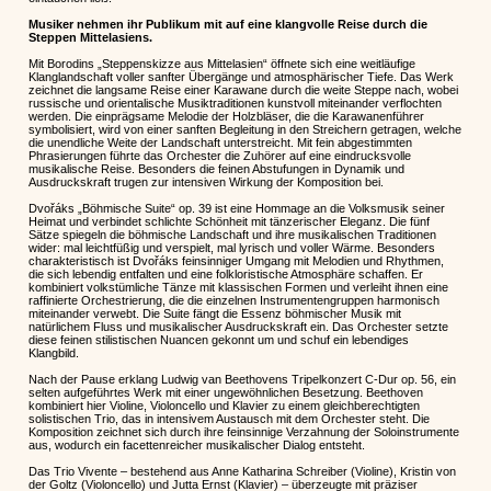
Musiker nehmen ihr Publikum mit auf eine klangvolle Reise durch die
Steppen Mittelasiens.
Mit Borodins „Steppenskizze aus Mittelasien“ öffnete sich eine weitläufige
Klanglandschaft voller sanfter Übergänge und atmosphärischer Tiefe. Das Werk
zeichnet die langsame Reise einer Karawane durch die weite Steppe nach, wobei
russische und orientalische Musiktraditionen kunstvoll miteinander verflochten
werden. Die einprägsame Melodie der Holzbläser, die die Karawanenführer
symbolisiert, wird von einer sanften Begleitung in den Streichern getragen, welche
die unendliche Weite der Landschaft unterstreicht. Mit fein abgestimmten
Phrasierungen führte das Orchester die Zuhörer auf eine eindrucksvolle
musikalische Reise. Besonders die feinen Abstufungen in Dynamik und
Ausdruckskraft trugen zur intensiven Wirkung der Komposition bei.
Dvořáks „Böhmische Suite“ op. 39 ist eine Hommage an die Volksmusik seiner
Heimat und verbindet schlichte Schönheit mit tänzerischer Eleganz. Die fünf
Sätze spiegeln die böhmische Landschaft und ihre musikalischen Traditionen
wider: mal leichtfüßig und verspielt, mal lyrisch und voller Wärme. Besonders
charakteristisch ist Dvořáks feinsinniger Umgang mit Melodien und Rhythmen,
die sich lebendig entfalten und eine folkloristische Atmosphäre schaffen. Er
kombiniert volkstümliche Tänze mit klassischen Formen und verleiht ihnen eine
raffinierte Orchestrierung, die die einzelnen Instrumentengruppen harmonisch
miteinander verwebt. Die Suite fängt die Essenz böhmischer Musik mit
natürlichem Fluss und musikalischer Ausdruckskraft ein. Das Orchester setzte
diese feinen stilistischen Nuancen gekonnt um und schuf ein lebendiges
Klangbild.
Nach der Pause erklang Ludwig van Beethovens Tripelkonzert C-Dur op. 56, ein
selten aufgeführtes Werk mit einer ungewöhnlichen Besetzung. Beethoven
kombiniert hier Violine, Violoncello und Klavier zu einem gleichberechtigten
solistischen Trio, das in intensivem Austausch mit dem Orchester steht. Die
Komposition zeichnet sich durch ihre feinsinnige Verzahnung der Soloinstrumente
aus, wodurch ein facettenreicher musikalischer Dialog entsteht.
Das Trio Vivente – bestehend aus Anne Katharina Schreiber (Violine), Kristin von
der Goltz (Violoncello) und Jutta Ernst (Klavier) – überzeugte mit präziser