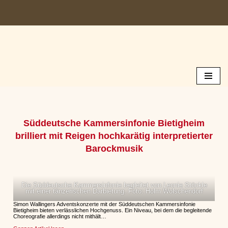
Zum
Inhalt
springen
Süddeutsche Kammersinfonie Bietigheim
brilliert mit Reigen hochkarätig interpretierter
Barockmusik
Die Süddeutsche Kammersinfonie begleitet von Leonie Stöckle
mit einer tänzerischen Darbietung. Foto: Holm Wolschendorf
Simon Wallingers Adventskonzerte mit der Süddeutschen Kammersinfonie
Bietigheim bieten verlässlichen Hochgenuss. Ein Niveau, bei dem die begleitende
Choreografie allerdings nicht mithält…