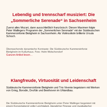
Lebendig und trennscharf musiziert: Die
„Sommerliche Serenade“ in Sachsenheim
Zuerst alles Mozart, dann ausschließlich französisch: Diesen Maximen folgte
Peter Wallingers Programm der „Sommerlichen Serenade“ mit der Süddeutschen
Kammersinfonie Bietigheim in Sachsenheim. Als Violinsolistin brillierte Ursula
Schoch.
Überraschende dynamische Kontraste: Die Süddeutsche Kammersinfonie
Bietigheim im Kulturhaus. Foto: Holm Wolschendorf
Ganzen Artikel lesen…
Klangfreude, Virtuosität und Leidenschaft
Süddeutsche Kammersinfonie Bietigheim und Trio Vivente begeistern mit Werken
von Grieg, Borodin, Dvořák und Beethoven im Uhlandbau.
Die Süddeutsche Kammersinfonie Bietigheim unter Peter Wallinger begeistert mit
einem Konzertabend voller Leichtigkeit, klanglicher Finesse und musikalischer