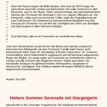
et
z
Nach der Pause begann die Belle Epoque, eine etwa ab 1870 knapp vier
u
Jahrzehnte dauernde schöne und lebensfrohe Zeit voller Umbrüche in allen
n
Bereichen, auch in der Musik. Heiter und beschwingt, fast operettenhaft leicht
g
stimmte das Orchester die Serenade C-Dur von Jaques Offenbach an. Der
a
Komponist, selbst auch ein berühmter Cellist, hatte die Originalfassung mit
uf
zwei Celli besetzt. Die Süddeutsche Kammersinfonie Bietigheim trug eine
.
Fassung für Orchester vor und ließ die Leichtigkeit des Seins aus damaliger
F
Zeit überzeugend in allen Stimmen erklingen.
ot
o
s:
Fi
Zum Abschluss gibt es ein Feuerwerk an musikalischen Ideen
lit
z
Und noch einmal betrat Ursula Schoch die Bühne und stimmte zunächst in
harmonischem Miteinander mit dem Orchester Camille Saint-Saens‘ wohl
bekanntestes Werk Opus 28 „Introduktion & Rondo Capriccioso“ an. Zunächst
zurückhaltend, leicht melancholisch angehaucht und mit behutsam aufgesetzten
Bogen der Beginn, um wenig später ein Feuerwerk an musikalischen Ideen zu
zünden und alle Grenzen des Möglichen mit ihrer Violine auszuloten. Ein
triumphaler Endspurt mit gipfelstürmenden Höhepunkten, dargeboten in
tänzerischer Leichtigkeit. Das Publikum dankte mit langem Beifall für dieses
beglückende Konzerterlebnis.
Autorin: Eva Filiz
Heitere Sommer-Serenade mit Stargeigerin
Klassikreihe in der Lienzinger Frauenkirche: Die Süddeutsche Kammersinfonie