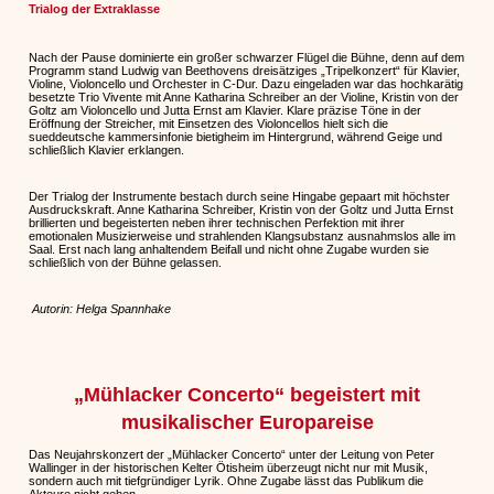
Trialog der Extraklasse
Nach der Pause dominierte ein großer schwarzer Flügel die Bühne, denn auf dem
Programm stand Ludwig van Beethovens dreisätziges „Tripelkonzert“ für Klavier,
Violine, Violoncello und Orchester in C-Dur. Dazu eingeladen war das hochkarätig
besetzte Trio Vivente mit Anne Katharina Schreiber an der Violine, Kristin von der
Goltz am Violoncello und Jutta Ernst am Klavier. Klare präzise Töne in der
Eröffnung der Streicher, mit Einsetzen des Violoncellos hielt sich die
sueddeutsche kammersinfonie bietigheim im Hintergrund, während Geige und
schließlich Klavier erklangen.
Der Trialog der Instrumente bestach durch seine Hingabe gepaart mit höchster
Ausdruckskraft. Anne Katharina Schreiber, Kristin von der Goltz und Jutta Ernst
brillierten und begeisterten neben ihrer technischen Perfektion mit ihrer
emotionalen Musizierweise und strahlenden Klangsubstanz ausnahmslos alle im
Saal. Erst nach lang anhaltendem Beifall und nicht ohne Zugabe wurden sie
schließlich von der Bühne gelassen.
Autorin: Helga Spannhake
„Mühlacker Concerto“ begeistert mit
musikalischer Europareise
Das Neujahrskonzert der „Mühlacker Concerto“ unter der Leitung von Peter
Wallinger in der historischen Kelter Ötisheim überzeugt nicht nur mit Musik,
sondern auch mit tiefgründiger Lyrik. Ohne Zugabe lässt das Publikum die