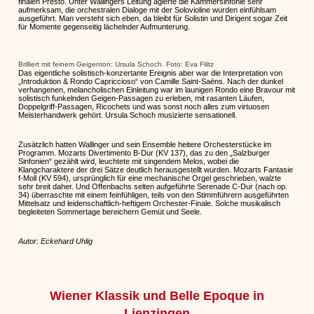
finalen Presto. Unter Wallingers Leitung agierte die Kammersinfonie sehr
aufmerksam, die orchestralen Dialoge mit der Solovioline wurden einfühlsam
ausgeführt. Man versteht sich eben, da bleibt für Solistin und Dirigent sogar Zeit
für Momente gegenseitig lächelnder Aufmunterung.
Brilliert mit feinem Geigenton: Ursula Schoch. Foto: Eva Filitz
Das eigentliche solistisch-konzertante Ereignis aber war die Interpretation von
„Introduktion & Rondo Capriccioso“ von Camille Saint-Saëns. Nach der dunkel
verhangenen, melancholischen Einleitung war im launigen Rondo eine Bravour mit
solistisch funkelnden Geigen-Passagen zu erleben, mit rasanten Läufen,
Doppelgriff-Passagen, Ricochets und was sonst noch alles zum virtuosen
Meisterhandwerk gehört. Ursula Schoch musizierte sensationell.
Zusätzlich hatten Wallinger und sein Ensemble heitere Orchesterstücke im
Programm. Mozarts Divertimento B-Dur (KV 137), das zu den „Salzburger
Sinfonien“ gezählt wird, leuchtete mit singendem Melos, wobei die
Klangcharaktere der drei Sätze deutlich herausgestellt wurden. Mozarts Fantasie
f-Moll (KV 594), ursprünglich für eine mechanische Orgel geschrieben, walzte
sehr breit daher. Und Offenbachs selten aufgeführte Serenade C-Dur (nach op.
34) überraschte mit einem feinfühligen, teils von den Stimmführern ausgeführten
Mittelsatz und leidenschaftlich-heftigem Orchester-Finale. Solche musikalisch
begleiteten Sommertage bereichern Gemüt und Seele.
Autor: Eckehard Uhlig
Wiener Klassik und Belle Epoque in
Lienzingen