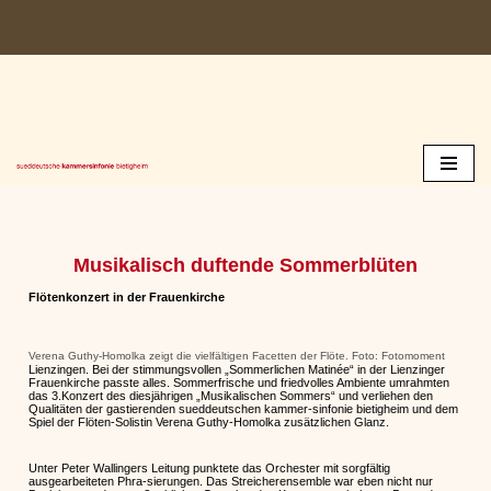
Zum
Inhalt
springen
Musikalisch duftende Sommerblüten
Flötenkonzert in der Frauenkirche
Verena Guthy-Homolka zeigt die vielfältigen Facetten der Flöte. Foto: Fotomoment
Lienzingen. Bei der stimmungsvollen „Sommerlichen Matinée“ in der Lienzinger
Frauenkirche passte alles. Sommerfrische und friedvolles Ambiente umrahmten
das 3.Konzert des diesjährigen „Musikalischen Sommers“ und verliehen den
Qualitäten der gastierenden sueddeutschen kammer-sinfonie bietigheim und dem
Spiel der Flöten-Solistin Verena Guthy-Homolka zusätzlichen Glanz.
Unter Peter Wallingers Leitung punktete das Orchester mit sorgfältig
ausgearbeiteten Phra-sierungen. Das Streicherensemble war eben nicht nur