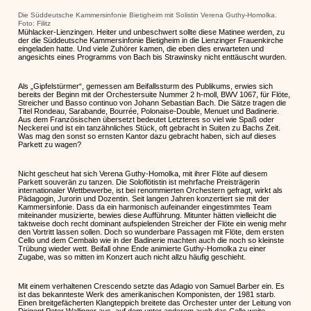
Die Süddeutsche Kammersinfonie Bietigheim mit Solistin Verena Guthy-Homolka.
Foto: Filitz
Mühlacker-Lienzingen. Heiter und unbeschwert sollte diese Matinee werden, zu
der die Süddeutsche Kammersinfonie Bietigheim in die Lienzinger Frauenkirche
eingeladen hatte. Und viele Zuhörer kamen, die eben dies erwarteten und
angesichts eines Programms von Bach bis Strawinsky nicht enttäuscht wurden.
Als „Gipfelstürmer“, gemessen am Beifallssturm des Publikums, erwies sich
bereits der Beginn mit der Orchestersuite Nummer 2 h-moll, BWV 1067, für Flöte,
Streicher und Basso continuo von Johann Sebastian Bach. Die Sätze tragen die
Titel Rondeau, Sarabande, Bourrée, Polonaise-Double, Menuet und Badinerie.
Aus dem Französischen übersetzt bedeutet Letzteres so viel wie Spaß oder
Neckerei und ist ein tanzähnliches Stück, oft gebracht in Suiten zu Bachs Zeit.
Was mag den sonst so ernsten Kantor dazu gebracht haben, sich auf dieses
Parkett zu wagen?
Nicht gescheut hat sich Verena Guthy-Homolka, mit ihrer Flöte auf diesem
Parkett souverän zu tanzen. Die Soloflötistin ist mehrfache Preisträgerin
internationaler Wettbewerbe, ist bei renommierten Orchestern gefragt, wirkt als
Pädagogin, Jurorin und Dozentin. Seit langen Jahren konzertiert sie mit der
Kammersinfonie. Dass da ein harmonisch aufeinander eingestimmtes Team
miteinander musizierte, bewies diese Aufführung. Mitunter hätten vielleicht die
taktweise doch recht dominant aufspielenden Streicher der Flöte ein wenig mehr
den Vortritt lassen sollen. Doch so wunderbare Passagen mit Flöte, dem ersten
Cello und dem Cembalo wie in der Badinerie machten auch die noch so kleinste
Trübung wieder wett. Beifall ohne Ende animierte Guthy-Homolka zu einer
Zugabe, was so mitten im Konzert auch nicht allzu häufig geschieht.
Mit einem verhaltenen Crescendo setzte das Adagio von Samuel Barber ein. Es
ist das bekannteste Werk des amerikanischen Komponisten, der 1981 starb.
Einen breitgefächerten Klangteppich breitete das Orchester unter der Leitung von