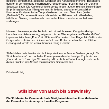
Begleiter, sondern maßgeblicher Gestalter des Konzertgeschehens. Besonders
deutlich in der einleitend musizierten Orchestersuite Nr.2 in h-Moll von Johann
Sebastian Bach: Die Kammersinfonie sorgte in den facettenreichen Suiten-Sätzen
für prächtig barockes Klangvolumen, für federnd austarierte Lautstärke-
Kontraste, für dynamische Tempo-Varianten und zum Abschluss (in der
„Badinerie“) für rasante Akzente. Mittendrin der Flötenton – in silberhellen,
tollkühnen Skalen, zuweilen sehr zart in der Höhe, manchmal auch dunkel
verhangen.
Mit welch herausragender Technik und mit welch feinem Klangsinn Guthy-
Homolka zu spielen vermag, zeigte sich in der Wiedergabe von Charles Griffes‘
impressionistischem „Poem“ für Flöte und Orchester. Über Flageolett-Geflirre der
Geiger oder solistischen Linien von Cello und Bratsche schwebte der Flöten-
Gesang und formte ein verzauberndes Klang-Gedicht.
Süße Melancholie bestimmte die Interpretation von Samuel Barbers „Adagio für
Streichorchester“ und nach der Konzertpause die eher kantige Rhythmik das
„Concerto in Re“ von Igor Strawinsky. Mit deutlichen Duftnoten fügte sich auch
dieses Stück in den Strauß musikalischer Sommerblüten.
Eckehard Uhlig
Stilsicher von Bach bis Strawinsky
Die Süddeutsche Kammersinfonie Bietigheim bietet bei ihrer Matinee in
der Frauenkirche ein anspruchsvolles Programm.