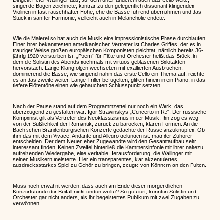
Dirigent Peter Wallinger aus, auf dem unter anderem auch das Cello weite,
singende Bögen zeichnete, konträr zu den gelegentlich dissonant klingenden
Violinen in fast rauschhafter Höhe, ehe die Bässe führend übernahmen und das
Stück in sanfter Harmonie, vielleicht auch in Melancholie endete.
Wie die Malerei so hat auch die Musik eine impressionistische Phase durchlaufen.
Einer ihrer bekanntesten amerikanischen Vertreter ist Charles Griffes, der es in
trauriger Weise großen europäischen Komponisten gleichtat, nämlich bereits 36-
jährig 1920 verstorben ist. „Poem“ für Flöte und Orchester heißt das Stück, in
dem die Solistin des Abends nochmals mit virtuos geblasenen Solotakten
hervorstach. Lange Klangfolgen wechselten mit exaltierten Ausbrüchen,
dominierend die Bässe, wie singend nahm das erste Cello ein Thema auf, reichte
es an das zweite weiter. Lange Triller beflügelten, glitten hinein in ein Piano, in das
tiefere Flötentöne einen wie gehauchten Schlusspunkt setzten.
Nach der Pause stand auf dem Programmzettel nur noch ein Werk, das
überzeugend zu gestalten war: Igor Strawinskys „Concerto in Re“. Der russische
Komponist gilt als Vertreter des Neoklassizismus in der Musik. Ihn zog es weg
von der Süßlichkeit der Romantik, zurück zu barocken, klaren Formen. An die
Bach’schen Brandenburgischen Konzerte gedachte der Russe anzuknüpfen. Ob
ihm das mit dem Vivace, Andante und Allegro gelungen ist, mag der Zuhörer
entscheiden. Der dem Neuen eher Zugewandte wird den Gesamtaufbau sehr
interessant finden. Keinen Zweifel hinterließ die Kammersinfonie mit ihrer nahezu
aufreizenden Wiedergabe, eine veritable Herausforderung, die Wallinger mit
seinen Musikern meisterte. Hier ein transparentes, klar akzentuiertes,
ausdrucksstarkes Spiel zu Gehör zu bringen, zeugte von Könnern an den Pulten.
Muss noch erwähnt werden, dass auch am Ende dieser morgendlichen
Konzertstunde der Beifall nicht enden wollte? So gefeiert, konnten Solistin und
Orchester gar nicht anders, als ihr begeistertes Publikum mit zwei Zugaben zu
verwöhnen.